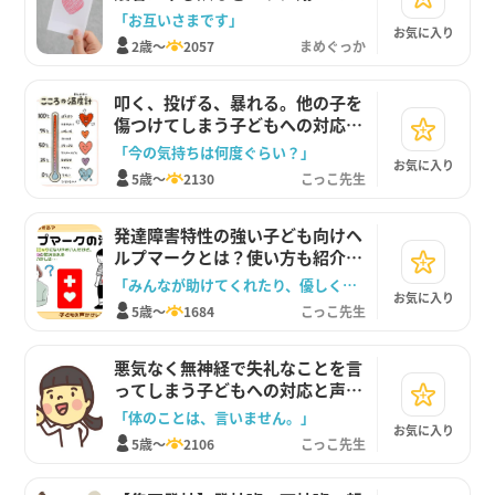
る時の優しい声かけ
「お互いさまです」
お気に入り
2歳～
2057
まめぐっか
叩く、投げる、暴れる。他の子を
傷つけてしまう子どもへの対応と
声かけ
「今の気持ちは何度ぐらい？」
お気に入り
5歳～
2130
こっこ先生
発達障害特性の強い子ども向けヘ
ルプマークとは？使い方も紹介し
ます。
「みんなが助けてくれたり、優しくしてくれたりするお守りだよ」
お気に入り
5歳～
1684
こっこ先生
悪気なく無神経で失礼なことを言
ってしまう子どもへの対応と声か
け
「体のことは、言いません。」
お気に入り
5歳～
2106
こっこ先生