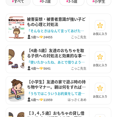
すべて
0-2歳
3-5歳
小学生
#
#
#
#
被害妄想・被害者意識が強い子ど
もの心理と対処法
「そんなときはなんて言ってあげたらいいかな」
お気に入り
5歳～
24455
こっこ先生
【4歳-5歳】友達のおもちゃを取
る子供への対処法と効果的な事前
回避策
「使いたかったね、あとで借りようね」
お気に入り
4歳～
5641
こっこ先生
【小学生】友達の家で遊ぶ時の持
ち物やマナー。親は何をすればい
い？
「うちではこういうお約束をして遊びに行くよ」
お気に入り
6歳～
11959
はっさくあめ
【３,４,５歳】おもちゃの貸し借