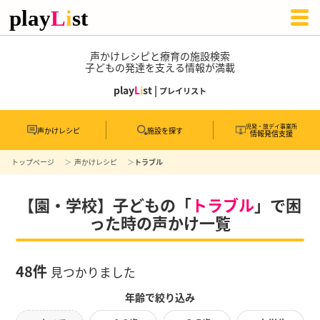
声かけレシピと療育の施設検索
子どもの発達を支える情報が満載
play
L
i
st |
プレイリスト
児発・放デイ事業所
声かけレシピ
施設を探す
情報発信支援
トップページ
声かけレシピ
トラブル
【園・学校】子どもの「
トラブル
」で困
った時の声かけ一覧
48件
見つかりました
年齢で絞り込み