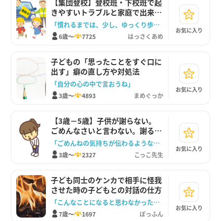
【集団登校】登校班・下校班で起
きやすいトラブルと家庭で出来る
対策法
「慣れるまでは、少し、ゆっくり歩いてもらえる？」
お気に入り
6歳～
7725
はっさくあめ
子どもの「思ったことをすぐ口に
出す」癖の直し方や対処法
「自分の心の中で言おうね」
お気に入り
3歳～
4893
まめぐっか
【3歳－5歳】子供が謝らない。
ごめんなさいと言わない。謝るの
が下手な子に親が出来るサポート
「ごめんねの気持ちが伝わるような、おすすめの謝り方を教えてあげるね」
お気に入り
方法
3歳～
2327
こっこ先生
子ども同士のケンカで相手に怪我
させた時の子どもとの対話の仕方
「こんなことになると思わなかったやろ？お母さんもよ。ビックリしたね。」
お気に入り
7歳～
1697
ぽっふん