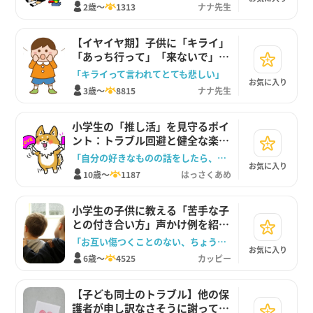
2歳～
1313
ナナ先生
【イヤイヤ期】子供に「キライ」
「あっち行って」「来ないで」と
言われたときの対処法
「キライって言われてとても悲しい」
お気に入り
3歳～
8815
ナナ先生
小学生の「推し活」を見守るポイ
ント：トラブル回避と健全な楽し
み方
「自分の好きなものの話をしたら、相手の好きなものの話も、同じだけ聞いてあげようね」
お気に入り
10歳～
1187
はっさくあめ
小学生の子供に教える「苦手な子
との付き合い方」声かけ例を紹介
します
「お互い傷つくことのない、ちょうどいい距離を見つけよう」
お気に入り
6歳～
4525
カッピー
【子ども同士のトラブル】他の保
護者が申し訳なさそうに謝ってく