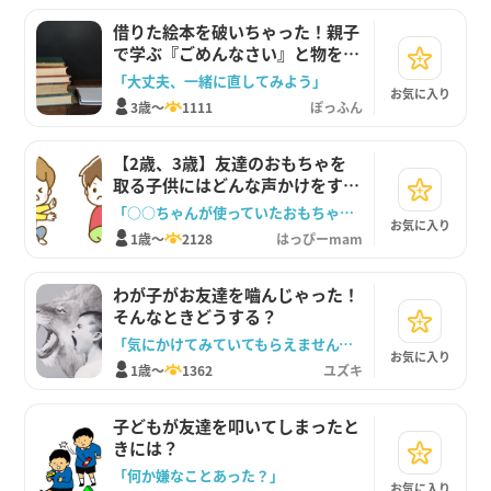
借りた絵本を破いちゃった！親子
で学ぶ『ごめんなさい』と物を大
切にする心
「大丈夫、一緒に直してみよう」
お気に入り
3歳～
1111
ぽっふん
【2歳、3歳】友達のおもちゃを
取る子供にはどんな声かけをすれ
ばいい？
「○○ちゃんが使っていたおもちゃだから黙って取ったらダメじゃないかな？」
お気に入り
1歳～
2128
はっぴーmam
わが子がお友達を嚙んじゃった！
そんなときどうする？
「気にかけてみていてもらえませんでしょうか？」
お気に入り
1歳～
1362
ユズキ
子どもが友達を叩いてしまったと
きには？
「何か嫌なことあった？」
お気に入り