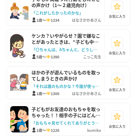
の声かけ（1～２歳児向け）
「これがしたかったのかな」
お気に入り
1歳～
1334
はなさかかあさん
ケンカ？いやがらせ？園で嫌なこ
とがあったときは、“子ども中
心”の対応を。
「〇ちゃんは、Aちゃんと、どうしたい？」
お気に入り
5歳～
1390
こっこ先生
ほかの子が遊んでいるものを取っ
てしまうときの声かけ
「それは誰のものかな？今誰が使ってたのかな？」
お気に入り
1歳～
1300
はなさかかあさん
子どもがお友達のおもちゃを取っ
ちゃった！！相手の子にはどんな
声をかける？
「おもちゃ見せてくれてありがとう！」
お気に入り
1歳～
1226
kumiko