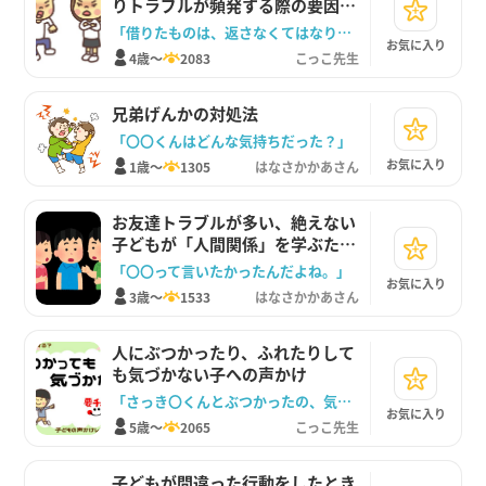
りトラブルが頻発する際の要因と
対策。
「借りたものは、返さなくてはなりません。」
お気に入り
4歳～
2083
こっこ先生
兄弟げんかの対処法
「〇〇くんはどんな気持ちだった？」
お気に入り
1歳～
1305
はなさかかあさん
お友達トラブルが多い、絶えない
子どもが「人間関係」を学ぶため
の手伝い方
「〇〇って言いたかったんだよね。」
お気に入り
3歳～
1533
はなさかかあさん
人にぶつかったり、ふれたりして
も気づかない子への声かけ
「さっき〇くんとぶつかったの、気づいたかな？」
お気に入り
5歳～
2065
こっこ先生
子どもが間違った行動をしたとき