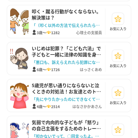
叩く・蹴る行動がなくならない。
解決策は？
「（叩く以外の方法で伝えられたら）褒める or 要求しているものをあげる」
お気に入り
3歳～
1282
心理士の支援員
いじめは犯罪？「こども六法」で
子どもと一緒に法律の知識を身に
つけよう！
「悪口も、訴えらえれたら犯罪になるんだね」
お気に入り
6歳～
1726
はっさくあめ
5歳児が思い通りにならないと泣
くときの対処法！お友達とのトラ
ブル対応も解説
「先にやりたかったのにできなくて悲しかったね」
お気に入り
4歳～
2514
はなさかかあさん
気弱で内向的な子どもが「怒り」
の自己主張をするためのトレーニ
ング方法を紹介します。
「叩かないでって、○回言ったよ。叩くなら、遊ばない！」