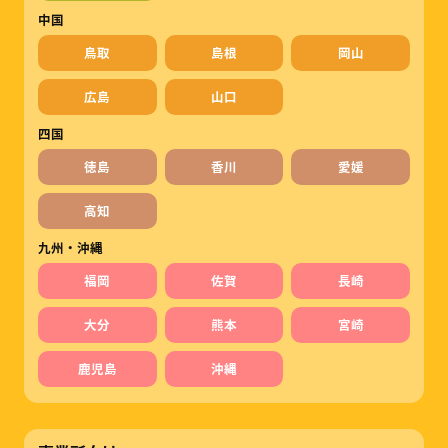
中国
鳥取
島根
岡山
広島
山口
四国
徳島
香川
愛媛
高知
九州・沖縄
福岡
佐賀
長崎
大分
熊本
宮崎
鹿児島
沖縄