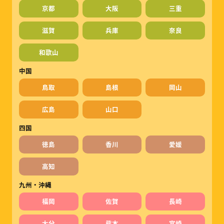
京都
大阪
三重
滋賀
兵庫
奈良
和歌山
中国
鳥取
島根
岡山
広島
山口
四国
徳島
香川
愛媛
高知
九州・沖縄
福岡
佐賀
長崎
大分
熊本
宮崎