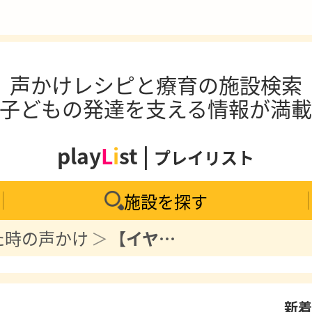
声かけレシピと療育の施設検索
子どもの発達を支える情報が満
play
L
i
st |
プレイリスト
施設を探す
た時の声かけ
【イヤイヤ期】子供に「キライ」「あっち行って」「来ないで」と言われたときの対処法
新