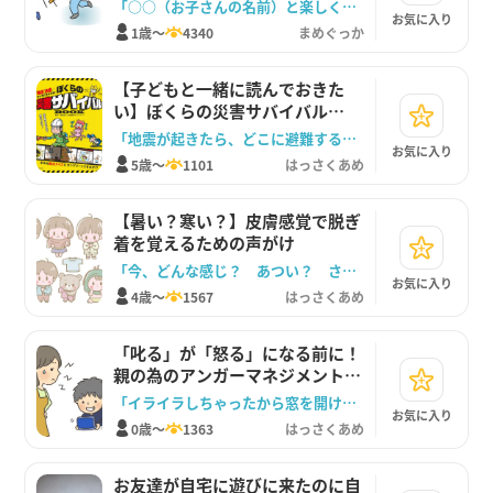
みよう！！
「○○（お子さんの名前）と楽しく遊べる遊びを一緒に探したいな。」
お気に入り
1歳～
4340
まめぐっか
【子どもと一緒に読んでおきた
い】ぼくらの災害サバイバル
BOOK
「地震が起きたら、どこに避難する？」
お気に入り
5歳～
1101
はっさくあめ
【暑い？寒い？】皮膚感覚で脱ぎ
着を覚えるための声がけ
「今、どんな感じ？ あつい？ さむい？ ちょうどいい？」
お気に入り
4歳～
1567
はっさくあめ
「叱る」が「怒る」になる前に！
親の為のアンガーマネジメント方
法
「イライラしちゃったから窓を開けるね。また後でお話ししよう」
お気に入り
0歳～
1363
はっさくあめ
お友達が自宅に遊びに来たのに自