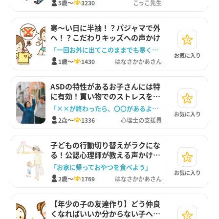
5歳～
3230
こっこ先生
寒～い日に半袖！？パジャマで外
へ！？こだわりキッズへの声かけ
「一回お外に出てこのままでも寒くないか確かめてこようか」
お気に入り
1歳～
1430
はなさかかあさん
ASDの特性があるお子さんには特
に有効！買い物でのストレスを減
らすためには？
「××が終わったら、〇〇があるよ。頑張ろうね。」
お気に入り
2歳～
1336
心理士の支援員
子どもの行動切り替えがラクにな
る！公認心理師が教える声かけレ
シピ
「お家に帰っておやつを食べよう」
お気に入り
2歳～
1769
はなさかかあさん
【年少の子の友達作り】どう仲良
くなればいいか分からない子への