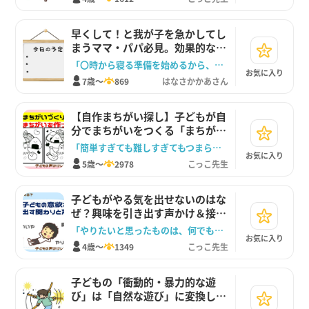
早くして！と我が子を急かしてし
まうママ・パパ必見。効果的な見
通しと場面切り替えのコツ
「〇時から寝る準備を始めるから、〇時までに片づけをしよう」
お気に入り
7歳～
869
はなさかかあさん
【自作まちがい探し】子どもが自
分でまちがいをつくる「まちがい
作り」
「簡単すぎても難しすぎてもつまらないし、ちょうどいいのにしてくれたら嬉しいなぁ」
お気に入り
5歳～
2978
こっこ先生
子どもがやる気を出せないのはな
ぜ？興味を引き出す声かけ＆接し
方
「やりたいと思ったものは、何でもチャレンジしていいんだよ」
お気に入り
4歳～
1349
こっこ先生
子どもの「衝動的・暴力的な遊
び」は「自然な遊び」に変換して