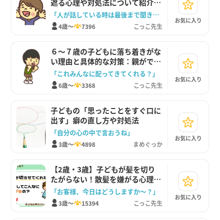
遮る心理や対処法について紹介し
ます。
「人が話している時は最後まで聞きます」
お気に入り
4歳～
7396
こっこ先生
６〜７歳の子どもに落ち着きがな
い理由と具体的な対策：親ができ
るサポート方法
「これみんなに配ってきてくれる？」
お気に入り
6歳～
3368
こっこ先生
子どもの「思ったことをすぐ口に
出す」癖の直し方や対処法
「自分の心の中で言おうね」
お気に入り
3歳～
4898
まめぐっか
【2歳・3歳】子どもが髪を切り
たがらない！散髪を嫌がる心理や
感覚過敏への理解と声かけ
「お客様、今日はどうしますか〜？」
お気に入り
3歳～
15394
こっこ先生