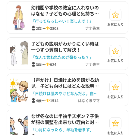
幼稚園や学校の教室に入れないの
はなぜ？子どもの心理と気持ちの
切り替えサポート法
「行ってらっしゃい！楽しんで！」
お気に入り
2歳～
3808
ナナ先生
子どもの説明がわかりにくい時は
一つずつ質問して解決！
「なんて言われたのが嫌だった？」
お気に入り
3歳～
924
ナナ先生
【声かけ】日焼け止めを嫌がる幼
児。子ども向けにはどんな説明を
する？
「日焼けは肌のやけどなんだよ。自分のからだを守ってあげよう」
お気に入り
4歳～
1514
はなくまママ
なぜ冬なのに半袖半ズボン？子供
が服の調整を出来ない理由と対処
法
「○月になったら、半袖を着ます」
お気に入り