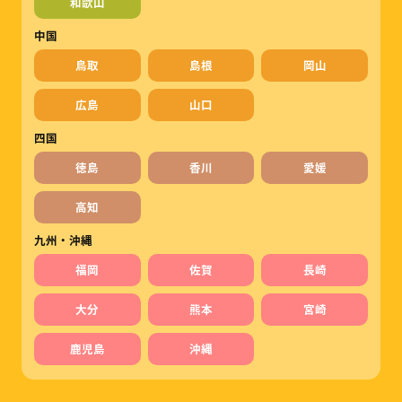
和歌山
中国
鳥取
島根
岡山
広島
山口
四国
徳島
香川
愛媛
高知
九州・沖縄
福岡
佐賀
長崎
大分
熊本
宮崎
鹿児島
沖縄