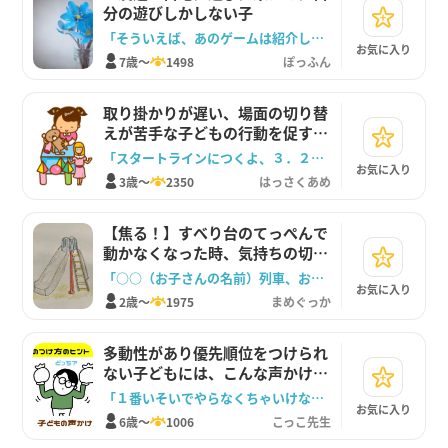
分の遊びしかしない子
「そういえば、あのゲームは紹介した？」
お気に入り
7歳～
1498
ぽっふん
取り掛かりが遅い、場面の切り替
えが苦手な子どもの行動を促す声
かけ
「スタートラインにつくよ、３．２．１．ようい！」
お気に入り
3歳～
2350
はっさくあめ
【焦る！】すべり台のてっぺんで
動かなくなった時、気持ちの切り
替えを促す声かけ
「○○（お子さんの名前）列車、おともだち列車が連結します。しゅっぱつしんこう！」
お気に入り
2歳～
1975
まめぐっか
多動性があり優先順位をつけられ
ない子どもには、こんな声かけが
おススメ！
「１番いそいでやらなくちゃいけないのはどれかな？」
お気に入り
6歳～
1006
こっこ先生