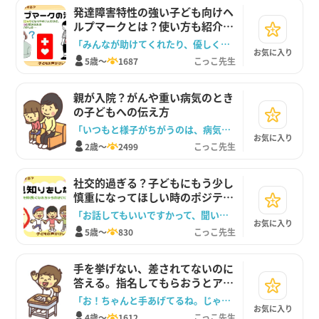
発達障害特性の強い子ども向けヘ
ルプマークとは？使い方も紹介し
ます。
「みんなが助けてくれたり、優しくしてくれたりするお守りだよ」
お気に入り
5歳～
1687
こっこ先生
親が入院？がんや重い病気のとき
の子どもへの伝え方
「いつもと様子がちがうのは、病気のせいなんだよ」
お気に入り
2歳～
2499
こっこ先生
社交的過ぎる？子どもにもう少し
慎重になってほしい時のポジティ
ブなアプローチ方法
「お話してもいいですかって、聞いてからお話しようね」
お気に入り
5歳～
830
こっこ先生
手を挙げない、差されてないのに
答える。指名してもらおうとアピ
ールしまくる子への対応法
「お！ちゃんと手あげてるね。じゃあさしてあげよう！」
お気に入り
4歳～
1612
こっこ先生