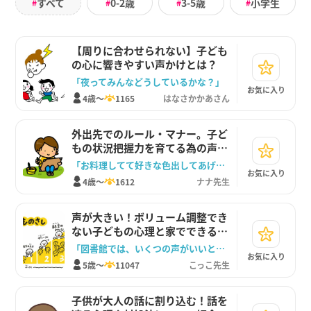
すべて
0-2歳
3-5歳
小学生
#
#
#
#
【周りに合わせられない】子ども
の心に響きやすい声かけとは？
「夜ってみんなどうしているかな？」
お気に入り
4歳～
1165
はなさかかあさん
外出先でのルール・マナー。子ど
もの状況把握力を育てる為の声か
けのポイント
「お料理してて好きな色出してあげられないからクレヨンでもいい？」
お気に入り
4歳～
1612
ナナ先生
声が大きい！ボリューム調整でき
ない子どもの心理と家でできる対
処法を紹介します
「図書館では、いくつの声がいいと思う？」
お気に入り
5歳～
11047
こっこ先生
子供が大人の話に割り込む！話を