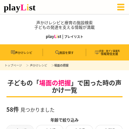
声かけレシピと療育の施設検索
子どもの発達を支える情報が満載
play
L
i
st |
プレイリスト
児発・放デイ事業所
声かけレシピ
施設を探す
情報発信支援
トップページ
声かけレシピ
場面の把握
子どもの「
場面の把握
」で困った時の声
かけ一覧
58件
見つかりました
年齢で絞り込み