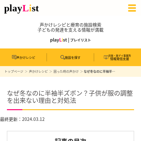
声かけレシピと療育の施設検索
子どもの発達を支える情報が満載
play
L
i
st |
プレイリスト
児発・放デイ事業所
声かけレシピ
施設を探す
情報発信支援
トップページ
声かけレシピ
困った時の声かけ
なぜ冬なのに半袖半ズボン？子供が服の調整を出来ない理由と対処法
なぜ冬なのに半袖半ズボン？子供が服の調整
を出来ない理由と対処法
最終更新：2024.03.12