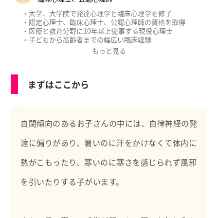
・大学、大学院で発達心理学と臨床心理学を修了
・認定心理士、臨床心理士、公認心理師の資格を取得
・医療と教育分野に10年以上従事する現役心理士
・子どもから高齢者までの幅広い臨床経験
・厚生労働省認可のもと公認心理師実習指導者として後
もっと見る
進に育成にあたる
【職務経歴】
まずはここから
・教育委員会の教育相談
・国立、大学病院等の精神科、心療内科、神経科、児童
精神科
・製薬会社の治験（新薬開発）における心理評価
自閉傾向のあるお子さんの中には、自律神経の発
【職務経歴】
・心理学の専門的知識
達に偏りがあり、暑いのに汗をかけなくて体内に
・心理相談、カウンセリング、心理療法、プレイセラピ
ー
熱がこもったり、寒いのに寒さを感じられず風邪
・心理検査（発達/知能/性格/認知/うつ/不安等）
・研究論文執筆や学会発表
・心理実習生の指導
を引いたりする子がいます。
・大学や研修会での講師
・Podcastラジオパーソナリティ