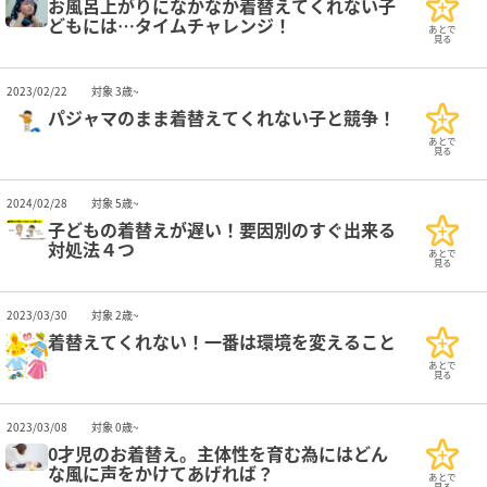
お風呂上がりになかなか着替えてくれない子
どもには…タイムチャレンジ！
あとで
見る
2023/02/22
対象 3歳~
パジャマのまま着替えてくれない子と競争！
あとで
見る
2024/02/28
対象 5歳~
子どもの着替えが遅い！要因別のすぐ出来る
対処法４つ
あとで
見る
2023/03/30
対象 2歳~
着替えてくれない！一番は環境を変えること
あとで
見る
2023/03/08
対象 0歳~
0才児のお着替え。主体性を育む為にはどん
な風に声をかけてあげれば？
あとで
見る