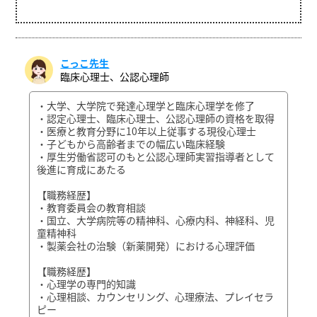
こっこ先生
臨床心理士、公認心理師
・大学、大学院で発達心理学と臨床心理学を修了
・認定心理士、臨床心理士、公認心理師の資格を取得
・医療と教育分野に10年以上従事する現役心理士
・子どもから高齢者までの幅広い臨床経験
・厚生労働省認可のもと公認心理師実習指導者として
後進に育成にあたる
【職務経歴】
・教育委員会の教育相談
・国立、大学病院等の精神科、心療内科、神経科、児
童精神科
・製薬会社の治験（新薬開発）における心理評価
【職務経歴】
・心理学の専門的知識
・心理相談、カウンセリング、心理療法、プレイセラ
ピー