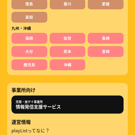
徳島
香川
愛媛
高知
九州・沖縄
福岡
佐賀
長崎
大分
熊本
宮崎
鹿児島
沖縄
事業所向け
児発・放デイ事業所
情報発信支援サービス
運営情報
playListってなに？