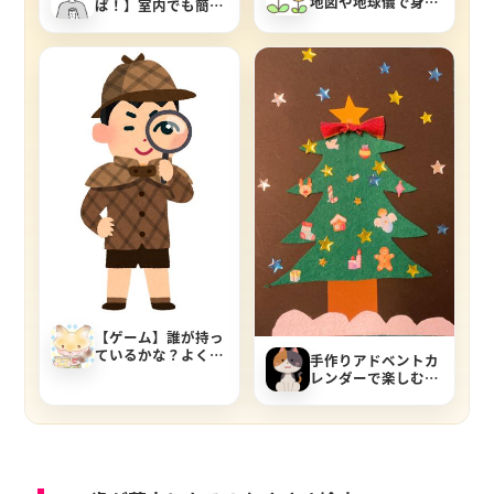
地図や地球儀で身の
ぱ！】室内でも簡単
回りの体験を世界に
にできます♪
広げてみよう
【ゲーム】誰が持っ
ているかな？よく見
手作りアドベントカ
て名探偵ゲーム
レンダーで楽しむ！
クリスマスツリーの
飾り付けアイデア