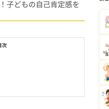
！子どもの自己肯定感を
目次
り