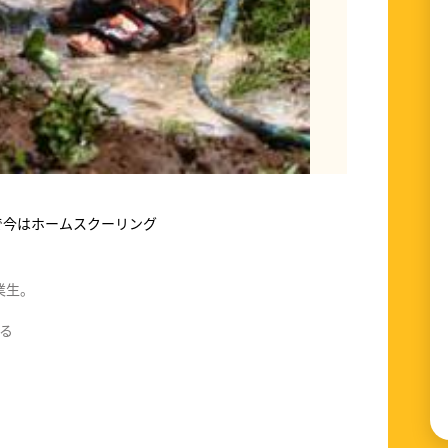
で今はホームスクーリング
業生。
たホームスクーラーです。
る
のお父さん、お母さんと同じ目線で、日々の声か
について発信していきたいと思います。
くお願い致します。