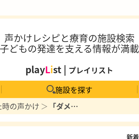
声かけレシピと療育の施設検索
子どもの発達を支える情報が満
play
L
i
st |
プレイリスト
施設を探す
た時の声かけ
「ダメ」が多い育児から脱却！子どもの自己肯定感を育む声かけと環境作り
新