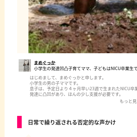
まめぐっか
小学生の発達凹凸子育てママ、子どもはNICU卒業生
はじめまして、まめぐっかと申します。
小学生の男の子ママです。
息子は、予定日より４ヶ月早い23週で生まれたNICU卒
発達に凸凹があり、ほんの少し支援が必要です。
現在は、学校と学校以外の居場所で過ごすことを選択し
もっと見
私自身、専門的な資格や知識はありませんが、子育て中
けや、「笑顔になったよ！」っていうような寄り添い方
“今も、これからも、あなたはあなたのままでいい”
日常で繰り返される否定的な声かけ
そんな気持ちを大切にしながら見守っています。よろし