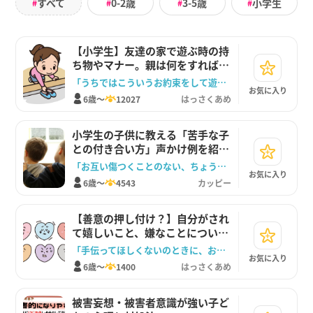
すべて
0-2歳
3-5歳
小学生
#
#
#
#
【小学生】友達の家で遊ぶ時の持
ち物やマナー。親は何をすればい
い？
「うちではこういうお約束をして遊びに行くよ」
お気に入り
6歳～
12027
はっさくあめ
小学生の子供に教える「苦手な子
との付き合い方」声かけ例を紹介
します
「お互い傷つくことのない、ちょうどいい距離を見つけよう」
お気に入り
6歳～
4543
カッピー
【善意の押し付け？】自分がされ
て嬉しいこと、嫌なことについて
子どもと話してみる
「手伝ってほしくないのときに、お友達が勝手に手伝ってきたらどうする？」
お気に入り
6歳～
1400
はっさくあめ
被害妄想・被害者意識が強い子ど