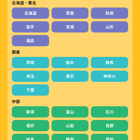
北海道・東北
北海道
青森
秋田
岩手
宮城
山形
福島
関東
茨城
栃木
群馬
埼玉
東京
神奈川
千葉
中部
新潟
富山
石川
福井
山梨
長野
岐阜
静岡
愛知