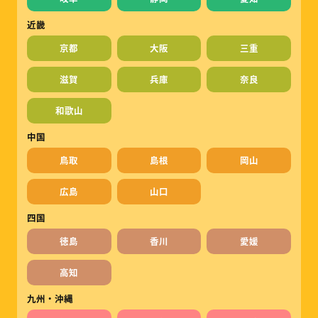
近畿
京都
大阪
三重
滋賀
兵庫
奈良
和歌山
中国
鳥取
島根
岡山
広島
山口
四国
徳島
香川
愛媛
高知
九州・沖縄