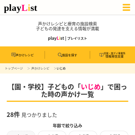
声かけレシピと療育の施設検索
子どもの発達を支える情報が満載
play
L
i
st |
プレイリスト
児発・放デイ事業所
声かけレシピ
施設を探す
情報発信支援
トップページ
声かけレシピ
いじめ
【園・学校】子どもの「
いじめ
」で困っ
た時の声かけ一覧
28件
見つかりました
年齢で絞り込み