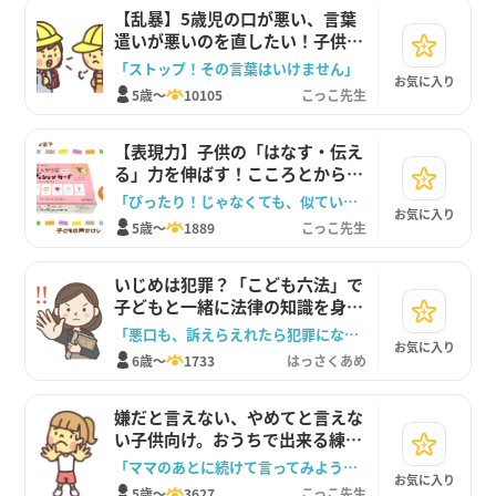
【乱暴】5歳児の口が悪い、言葉
遣いが悪いのを直したい！子供へ
の理解と声かけ例
「ストップ！その言葉はいけません」
お気に入り
5歳～
10105
こっこ先生
【表現力】子供の「はなす・伝え
る」力を伸ばす！こころとからだ
コンディションカード
「ぴったり！じゃなくても、似ている気持ちはあるかな？」
お気に入り
5歳～
1889
こっこ先生
いじめは犯罪？「こども六法」で
子どもと一緒に法律の知識を身に
つけよう！
「悪口も、訴えらえれたら犯罪になるんだね」
お気に入り
6歳～
1733
はっさくあめ
嫌だと言えない、やめてと言えな
い子供向け。おうちで出来る練習
方法
「ママのあとに続けて言ってみよう！やめて！」
お気に入り
5歳～
3627
こっこ先生