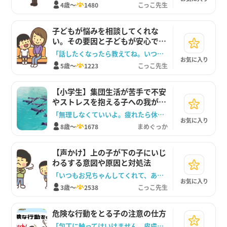
4歳～
1480
こっこ先生
子どもが悩みを相談してくれな
い。その要因と子どもが安心でき
る声かけ
「話したくなったら教えてね。いつでも味方するからね。」
お気に入り
5歳～
1223
こっこ先生
【小学生】集団生活が苦手で不安
やストレスを抱える子への我が家
でのサポート方法
「無理しなくていいよ。疲れたら休もう。」
お気に入り
8歳～
1678
まめぐっか
【声かけ】上の子が下の子にいじ
わるする意図や原因と対処法
「いつもお兄ちゃんしてくれて、ありがとね」
お気に入り
3歳～
2538
こっこ先生
危険な行動をとる子の注意の仕方
「包丁に触ってはいけません。皮膚が切れて、血がでます。」