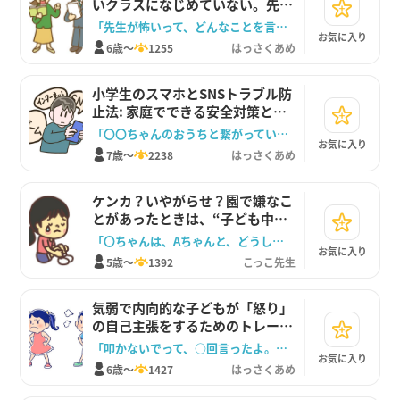
いクラスになじめていない。先生
やクラスがイヤだと言った時。
「先生が怖いって、どんなことを言うのか、覚えてきて教えてよ！」
お気に入り
6歳～
1255
はっさくあめ
小学生のスマホとSNSトラブル防
止法: 家庭でできる安全対策とル
ール作りのすすめ
「〇〇ちゃんのおうちと繋がっていないから、今度会った時に相談してみるね」
お気に入り
7歳～
2238
はっさくあめ
ケンカ？いやがらせ？園で嫌なこ
とがあったときは、“子ども中
心”の対応を。
「〇ちゃんは、Aちゃんと、どうしたい？」
お気に入り
5歳～
1392
こっこ先生
気弱で内向的な子どもが「怒り」
の自己主張をするためのトレーニ
ング方法を紹介します。
「叩かないでって、○回言ったよ。叩くなら、遊ばない！」
お気に入り
6歳～
1427
はっさくあめ