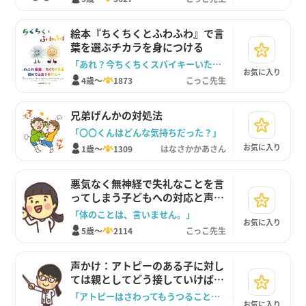
絵本『ちくちくとふわふわ』で言
葉を選ぶチカラを身につける
「あれ？今ちくちくスパイキーいた？」
お気に入り
4歳～
1873
こっこ先生
兄弟げんかの対処法
「〇〇くんはどんな気持ちだった？」
お気に入り
1歳～
1309
はなさかかあさん
悪気なく無神経で失礼なことを言
ってしまう子どもへの対応と声か
け
「体のことは、言いません。」
お気に入り
5歳～
2114
こっこ先生
声かけ：アトピーのある子に対し
ては親としてどう接していけばい
い？
「アトピーはさわってもうつることはないよ」
お気に入り