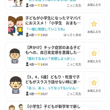
お気に入り
4歳～
1759
こっこ先生
子どもが小学生になったママパパ
におススメ！「小学生 おまもり
手帳」
「一緒に勉強していこうね」
お気に入り
6歳～
1365
はっさくあめ
【声かけ】チック症状のある子ど
もへの、自己肯定感を意識したサ
ポートの仕方
「疲れてなぁい？休憩しよっか♪」
お気に入り
4歳～
1424
こっこ先生
【3，4，5歳】どもり・吃音で子
どもがスラスラ話せない時に家庭
で注意したいこと
「あっ、あっ、ってなってもいいんだよ」
お気に入り
4歳～
2527
こっこ先生
【小学生】子どもが新学年で新し