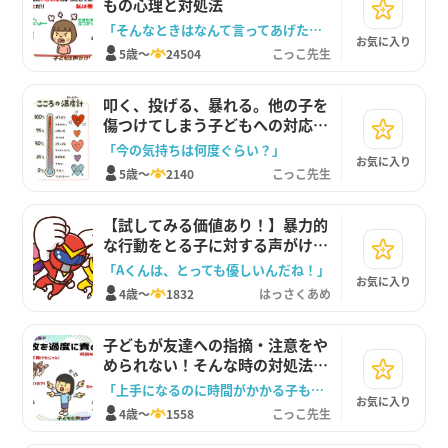
もの心理と対処法
「そんなときはなんて言ってあげたらいいかな」
お気に入り
5歳～
24504
こっこ先生
叩く、投げる、暴れる。他の子を
傷つけてしまう子どもへの対応と
声かけ
「今の気持ちは何度ぐらい？」
お気に入り
5歳～
2140
こっこ先生
【試してみる価値あり！】暴力的
な行動をとる子に対する声がけ
【良いラベリングをする】
「Aくんは、とっても優しいんだね！」
お気に入り
4歳～
1832
はっさくあめ
子どもが友達への指摘・注意をや
められない！そんな時の対処法
は？
「上手になるのに時間がかかる子もいるんだよ」
お気に入り
4歳～
1558
こっこ先生