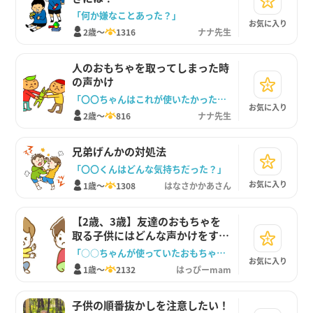
「何か嫌なことあった？」
お気に入り
2歳～
1316
ナナ先生
人のおもちゃを取ってしまった時
の声かけ
「〇〇ちゃんはこれが使いたかったんだね。でも〇〇ちゃんは今どんな気持ちだろう？」
お気に入り
2歳～
816
ナナ先生
兄弟げんかの対処法
「〇〇くんはどんな気持ちだった？」
お気に入り
1歳～
1308
はなさかかあさん
【2歳、3歳】友達のおもちゃを
取る子供にはどんな声かけをすれ
ばいい？
「○○ちゃんが使っていたおもちゃだから黙って取ったらダメじゃないかな？」
お気に入り
1歳～
2132
はっぴーmam
子供の順番抜かしを注意したい！