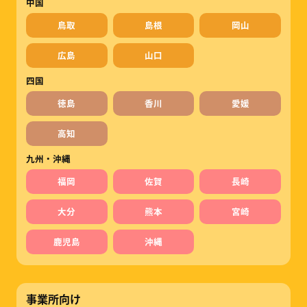
中国
鳥取
島根
岡山
広島
山口
四国
徳島
香川
愛媛
高知
九州・沖縄
福岡
佐賀
長崎
大分
熊本
宮崎
鹿児島
沖縄
事業所向け