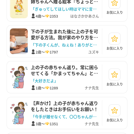
姉ちゃんへ贈る絵本『ちょっとだ
け』
「ぎゅってしてほしい時はママに言ってね」
お気に入り
4歳～
2353
はなさかかあさん
下の子が生まれた後に上の子を可
愛がる方法。我が家のやり方を紹
介します。
「下の子くんが、ねぇね！ありがとう！って言ってるよ」
お気に入り
2歳～
1797
ユズキ
上の子の赤ちゃん返り。常に困ら
せてくる「かまってちゃん」との
関わり方
「大好きだよ」
お気に入り
1歳～
1289
ナナ先生
【声かけ】上の子が赤ちゃん返り
をしたときはお手伝いをお願い！
「今手が離せなくて、〇〇ちゃんがオムツ持ってきてくれると嬉しいな」
お気に入り
3歳～
1351
ナナ先生