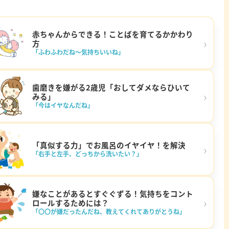
赤ちゃんからできる！ことばを育てるかかわり
›
方
「ふわふわだね～気持ちいいね」
歯磨きを嫌がる2歳児「おしてダメならひいて
›
みる」
「今はイヤなんだね」
「真似する力」でお風呂のイヤイヤ！を解決
›
「右手と左手、どっちから洗いたい？」
嫌なことがあるとすぐぐずる！気持ちをコント
›
ロールするためには？
「〇〇が嫌だったんだね、教えてくれてありがとうね」