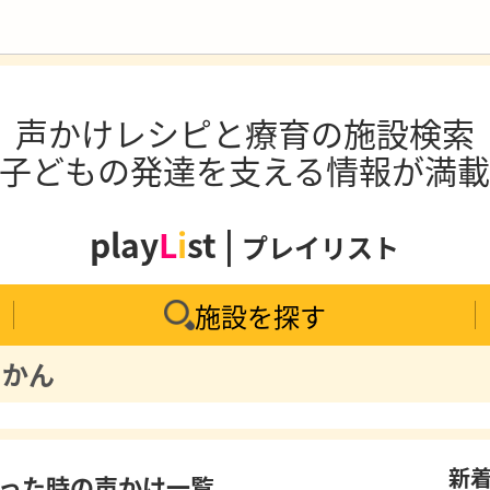
声かけレシピと療育の施設検索
子どもの発達を支える情報が満
play
L
i
st |
プレイリスト
施設を探す
じかん
新
った時の声かけ一覧