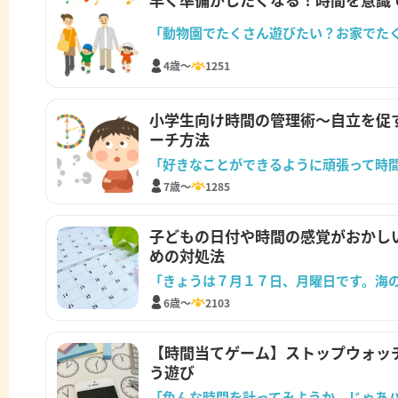
「動物園でたくさん遊びたい？お家でた
4歳～
1251
小学生向け時間の管理術～自立を促
ーチ方法
「好きなことができるように頑張って時
7歳～
1285
子どもの日付や時間の感覚がおかし
めの対処法
6歳～
2103
【時間当てゲーム】ストップウォッ
う遊び