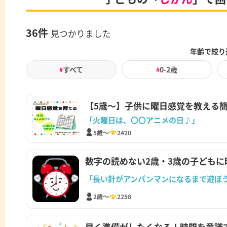
36件
見つかりました
年齢で絞り
すべて
0-2歳
#
#
【5歳～】子供に曜日感覚を教える
「火曜日は、〇〇アニメの日♪」
5歳～
2420
数字の読めない2歳・3歳の子ども
「長い針がアンパンマンになるまで遊ぼ
2歳～
2258
早く準備がしたくなる！時間を意識