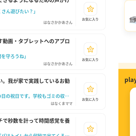
くさん遊びたい？」
お気に入り
はなさかかあさん
す動画・タブレットへのアプロ
間を守ろうね」
お気に入り
はなさかかあさん
pl
い。我が家で実践しているお勧
「きょうは７月１７日、月曜日です。海の日の祝日です。学校もゴミの収集もお休みです。」
お気に入り
はなくまママ
チで秒数を計って時間感覚を養
「色んな時間を計ってみようか。じゃあパパはトイレから何秒で出てくるかな。」