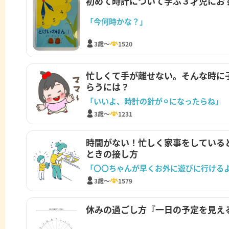
初めて時計について学ぶ３才児にお
「今何時かな？」
3歳～
1520
忙しくて手が離せない。そんな時に
らうには？
「いいよ、時計の針が⚪︎になったらね」
3歳～
1231
時間がない！忙しく家事をしている
ときの接し方
3歳～
1579
休みの過ごし方『一日の予定を見え