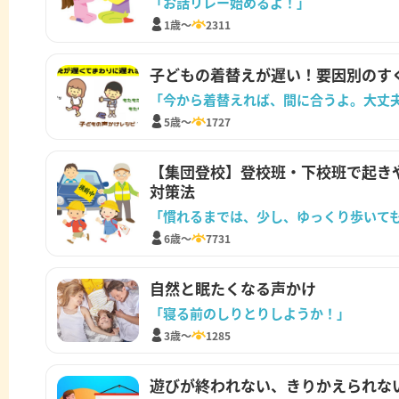
「お話リレー始めるよ！」
1歳～
2311
子どもの着替えが遅い！要因別のす
「今から着替えれば、間に合うよ。大丈
5歳～
1727
【集団登校】登校班・下校班で起き
対策法
「慣れるまでは、少し、ゆっくり歩いて
6歳～
7731
自然と眠たくなる声かけ
「寝る前のしりとりしようか！」
3歳～
1285
遊びが終われない、きりかえられな