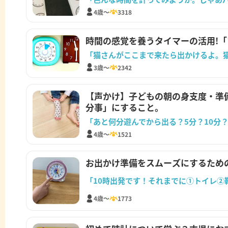
4歳～
3318
時間の感覚を養うタイマーの活用!
「猫さんがここまで来たら出かけるよ。
3歳～
2342
【声かけ】子どもの朝の身支度・準
分事」にすること。
「あと何分遊んでから出る？5分？10分
4歳～
1521
お出かけ準備をスムーズにするため
4歳～
1773