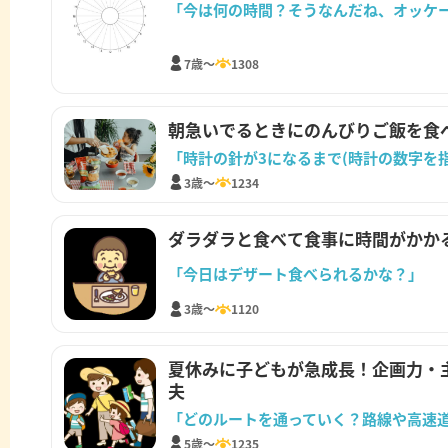
「今は何の時間？そうなんだね、オッケ
7歳～
1308
朝急いでるときにのんびりご飯を食
3歳～
1234
ダラダラと食べて食事に時間がかか
「今日はデザート食べられるかな？」
3歳～
1120
夏休みに子どもが急成長！企画力・
夫
「どのルートを通っていく？路線や高速
5歳～
1235