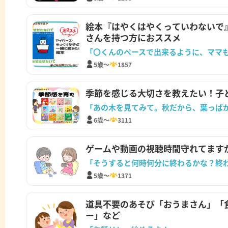
絵本『はやくはやくっていわないで』
さんを持つ方におススメ
「〇くんのペースで出来るように、ママ
5歳～
1857
季節を感じる大切さを教えたい！子
「あの木を見てみて。秋だから、葉っぱ
6歳～
3111
ゲームや動画の視聴時間守れてます
「そうすると何時何分に終わるかな？終
5歳～
1371
道具不要のあそび「おうまさん」「
ー」など