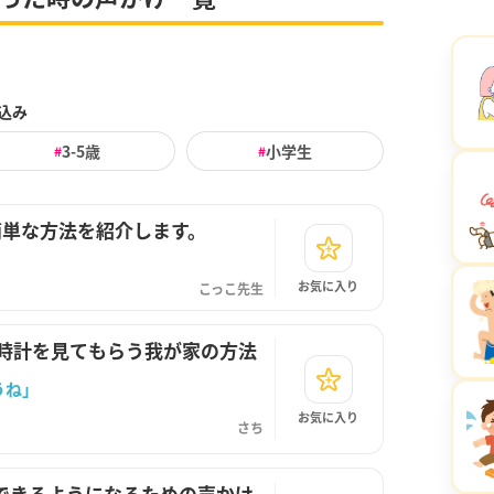
込み
3-5歳
小学生
#
#
簡単な方法を紹介します。
お気に入り
こっこ先生
に時計を見てもらう我が家の方法
うね」
お気に入り
さち
できるようになるための声かけ