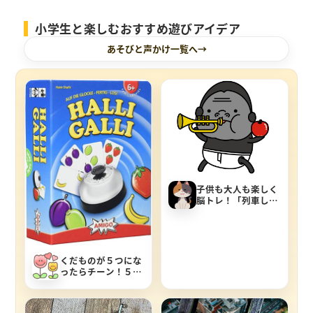
小学生と楽しむおすすめ遊びアイデア
あそびと声かけ一覧へ
子供も大人も楽しく
脳トレ！「列車しり
とり」の遊び方
くだものが５つにな
ったらチーン！５ま
での数をつかった遊
び