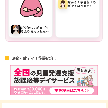
ぜんそく学習帳『め
ざせ！発作ゼロ』子
ども向けの学習教材
どう読む？絵本「も
うふりまわされな
い！怒り・イライ
ラ」でアンガーコン
トロール
児発・放デイ！施設紹介