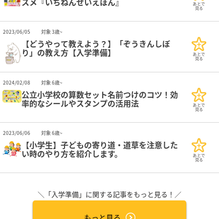
スメ『いちねんせいえほん』
あとで
見る
2023/06/05
対象 3歳~
【どうやって教えよう？】「ぞうきんしぼ
り」の教え方【入学準備】
あとで
見る
2024/02/08
対象 6歳~
公立小学校の算数セット名前つけのコツ！効
率的なシールやスタンプの活用法
あとで
見る
2023/06/06
対象 6歳~
【小学生】子どもの寄り道・道草を注意した
い時のやり方を紹介します。
あとで
見る
＼「入学準備」に関する記事をもっと見る！／
もっと見る