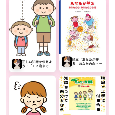
絵本「あなたが守
正しい知識を伝えよ
る あなたの心・あ
う！「１２歳までに
なたのからだ」内容
知っておきたい 男
の紹介と読み方
の子のためのおうち
でできる性教育」