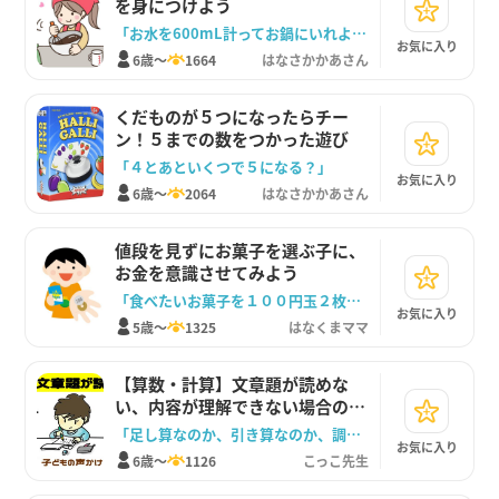
を身につけよう
「お水を600mL計ってお鍋にいれよう」
お気に入り
6歳～
1664
はなさかかあさん
くだものが５つになったらチー
ン！５までの数をつかった遊び
「４とあといくつで５になる？」
お気に入り
6歳～
2064
はなさかかあさん
値段を見ずにお菓子を選ぶ子に、
お金を意識させてみよう
「食べたいお菓子を１００円玉２枚で買えるように選んで」
お気に入り
5歳～
1325
はなくまママ
【算数・計算】文章題が読めな
い、内容が理解できない場合の対
応法は？
「足し算なのか、引き算なのか、調べてみよう」
お気に入り
6歳～
1126
こっこ先生