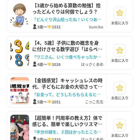
【3歳から始める算数の勉強】拾
ったどんぐりは何個でしょう？
「どんぐり沢山拾ったね！いくつあるかな？」
お気に入り
3歳～
1532
kumiko
【4、5歳】子供に数の概念を身
に付けさせる数字遊び「はらぺこ
ワニさん」
「ワニさん、いくつ食べちゃったかな」
お気に入り
4歳～
3026
はっさくあめ
【金銭感覚】キャッシュレスの時
代、子どもにお金の大切さってど
う教えればいい？
「お金って、どうしたらもらえると思う？」
お気に入り
5歳～
2051
こっこ先生
【超簡単！円周率の教え方】体で
感じる、簡単で楽しいクリスマス
の飾り
「半分の線を、２回はかったところでしるしをつけるよ」
お気に入り
5歳～
1310
はっさくあめ