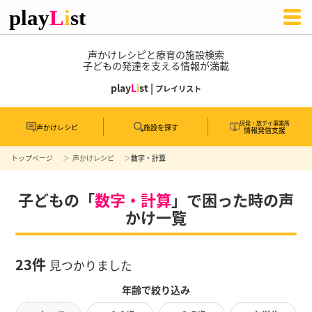
声かけレシピと療育の施設検索
子どもの発達を支える情報が満載
play
L
i
st |
プレイリスト
児発・放デイ事業所
声かけレシピ
施設を探す
情報発信支援
トップページ
声かけレシピ
数字・計算
子どもの「
数字・計算
」で困った時の声
かけ一覧
23件
見つかりました
年齢で絞り込み