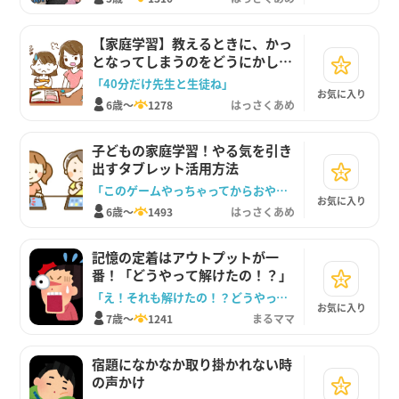
【家庭学習】教えるときに、かっ
となってしまうのをどうにかした
い！
「40分だけ先生と生徒ね」
お気に入り
6歳～
1278
はっさくあめ
子どもの家庭学習！やる気を引き
出すタブレット活用方法
「このゲームやっちゃってからおやつ食べようか」
お気に入り
6歳～
1493
はっさくあめ
記憶の定着はアウトプットが一
番！「どうやって解けたの！？」
「え！それも解けたの！？どうやって解いたの？」
お気に入り
7歳～
1241
まるママ
宿題になかなか取り掛かれない時
の声かけ