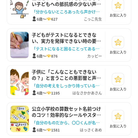
い子どもへの抵抗感の少ない声か
け法
「分からないところあったら声かけてね」
お気に入り
6歳～
627
こっこ先生
子どもがテストになるとできな
い、実力を発揮できない時の要因
やサポート方法を紹介
「テストになると困ることってある？どんなこと？」
お気に入り
6歳～
876
カッピー
子供に「こんなこともできない
の？」と言うことの悪影響と声か
け変換
「自分の考えをしっかり持っているんだね」
お気に入り
4歳～
1195
はなさかかあさん
公立小学校の算数セット名前つけ
のコツ！効率的なシールやスタン
プの活用法
「自分のものだから、〇〇くんが名前をつけてみる？」
お気に入り
6歳～
1581
はっさくあめ