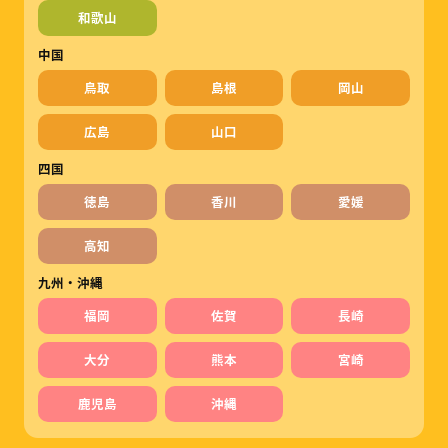
和歌山
中国
鳥取
島根
岡山
広島
山口
四国
徳島
香川
愛媛
高知
九州・沖縄
福岡
佐賀
長崎
大分
熊本
宮崎
鹿児島
沖縄