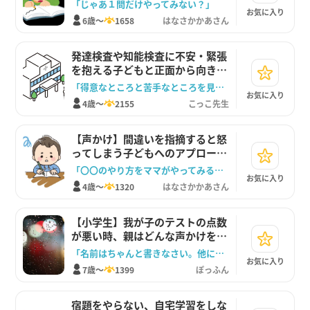
「じゃあ１問だけやってみない？」
お気に入り
6歳～
1658
はなさかかあさん
発達検査や知能検査に不安・緊張
を抱える子どもと正面から向き合
うコミュニケーション
「得意なところと苦手なところを見つける検査だよ」
お気に入り
4歳～
2155
こっこ先生
【声かけ】間違いを指摘すると怒
ってしまう子どもへのアプローチ
方法
「〇〇のやり方をママがやってみるね。よく見ててね」
お気に入り
4歳～
1320
はなさかかあさん
【小学生】我が子のテストの点数
が悪い時、親はどんな声かけをす
ればいい？
「名前はちゃんと書きなさい。他にも書けるところがあれば書いておこうね。」
お気に入り
7歳～
1399
ぽっふん
宿題をやらない、自宅学習をしな