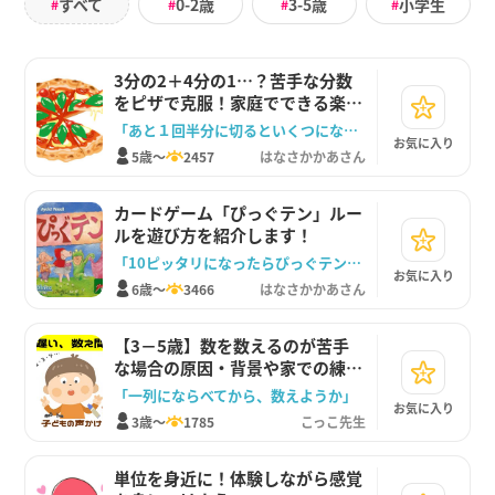
すべて
0-2歳
3-5歳
小学生
#
#
#
#
3分の2＋4分の1…？苦手な分数
をピザで克服！家庭でできる楽し
い算数遊び
「あと１回半分に切るといくつになるでしょう？」
お気に入り
5歳～
2457
はなさかかあさん
カードゲーム「ぴっぐテン」ルー
ルを遊び方を紹介します！
「10ピッタリになったらぴっぐテン！！」
お気に入り
6歳～
3466
はなさかかあさん
【3－5歳】数を数えるのが苦手
な場合の原因・背景や家での練習
方法
「一列にならべてから、数えようか」
お気に入り
3歳～
1785
こっこ先生
単位を身近に！体験しながら感覚