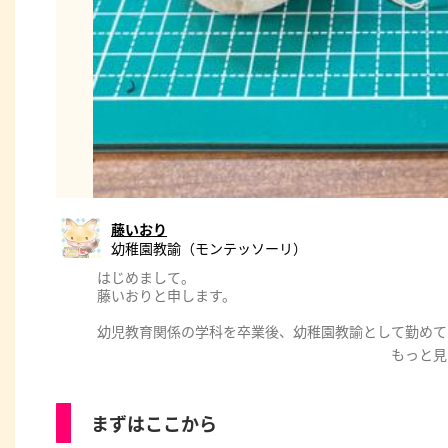
藤いおり
幼稚園教諭（モンテッソーリ）
はじめまして。
藤いおりと申します。
幼児教育関係の学科を卒業後、幼稚園教諭として勤めて
もっと見
キリスト教保育を基盤に、昨今話題になっている『イン
り入れた特殊な保育をおこなう幼稚園に勤務していたこ
角的な保育を実践してきました。
まずはここから
『子どもたちは現実の世界と物語の世界を行ったり来た