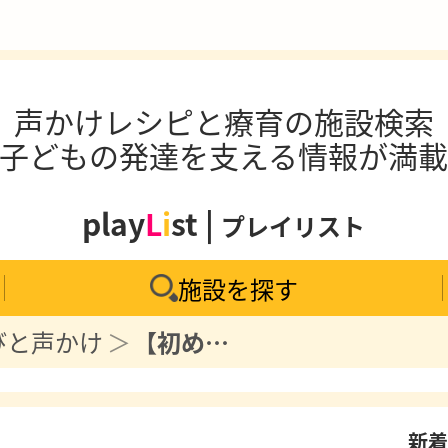
声かけレシピと療育の施設検索
子どもの発達を支える情報が満
play
L
i
st |
プレイリスト
施設を探す
びと声かけ
【初めてのお裁縫】子どもと針の糸通しあそび
新