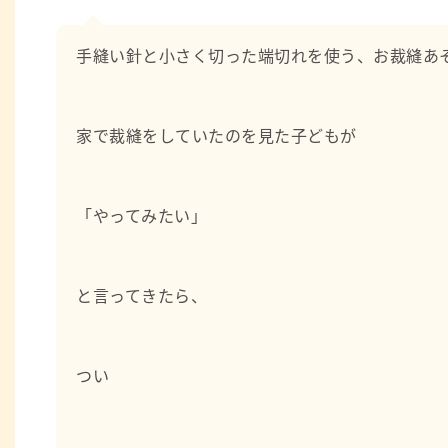
の世界観や物語に沿って日々の園生活や遊びを進めてい
味な経験を活かした保育を子どもたちと共に楽しんでき
手縫い針と小さく切った端切れを使う、お裁縫あ
数年前に『園での‘気になる子’の情報共有』について
れ、より深く保育を学ぶ貴重な経験の１つとなりました
家で裁縫をしていたのを見た子どもが
「やってみたい」
と言ってきたら、
つい