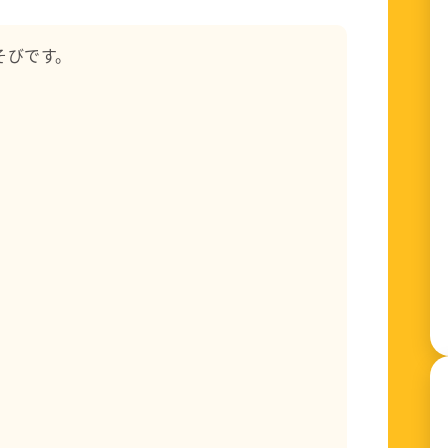
く『絵本保育』を取り入れながら、私自身の多趣
ました。
そびです。
の保育研究を日本保育学会で発表する場も与えら
。