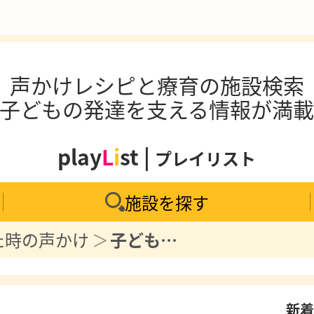
声かけレシピと療育の施設検索
子どもの発達を支える情報が満
play
L
i
st |
プレイリスト
施設を探す
た時の声かけ
子どもの「話したい」にどう向き合う？タイミングが合わない時の我が家の対応術
新