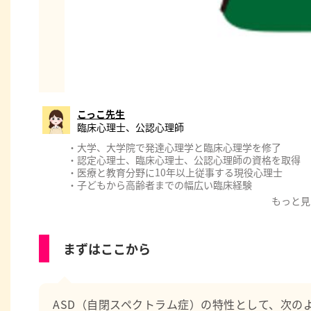
こっこ先生
臨床心理士、公認心理師
・大学、大学院で発達心理学と臨床心理学を修了
・認定心理士、臨床心理士、公認心理師の資格を取得
・医療と教育分野に10年以上従事する現役心理士
・子どもから高齢者までの幅広い臨床経験
・厚生労働省認可のもと公認心理師実習指導者として後
もっと見
【職務経歴】
・教育委員会の教育相談
まずはここから
・国立、大学病院等の精神科、心療内科、神経科、児童
・製薬会社の治験（新薬開発）における心理評価
【職務経歴】
・心理学の専門的知識
ASD（自閉スペクトラム症）の特性として、次の
・心理相談、カウンセリング、心理療法、プレイセラピ