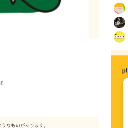
p
進に育成にあたる
る
精神科
ようなものがあります。
ー