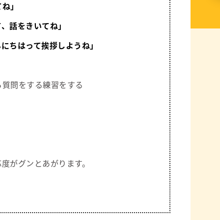
てね」
て、話をきいてね」
んにちはって挨拶しようね」
ら質問をする練習をする
応度がグンとあがります。