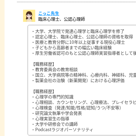
こっこ先生
臨床心理士、公認心理師
・大学、大学院で発達心理学と臨床心理学を修了
・認定心理士、臨床心理士、公認心理師の資格を取得
・医療と教育分野に10年以上従事する現役心理士
・子どもから高齢者までの幅広い臨床経験
・厚生労働省認可のもと公認心理師実習指導者として
【職務経歴】
・教育委員会の教育相談
・国立、大学病院等の精神科、心療内科、神経科、児
・製薬会社の治験（新薬開発）における心理評価
【職務経歴】
・心理学の専門的知識
・心理相談、カウンセリング、心理療法、プレイセラ
・心理検査（発達/知能/性格/認知/うつ/不安等）
・研究論文執筆や学会発表
・心理実習生の指導
・大学や研修会での講師
・Podcastラジオパーソナリティ