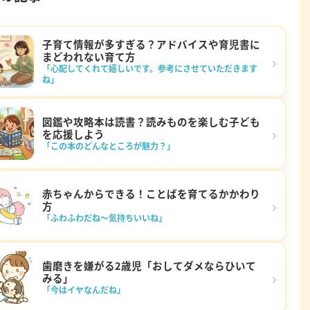
子育て情報が多すぎる？アドバイスや育児書に
まどわれない育て方
›
「心配してくれて嬉しいです。参考にさせていただきます
ね」
図鑑や攻略本は読書？読みものを楽しむ子ども
›
を応援しよう
「この本のどんなところが魅力？」
赤ちゃんからできる！ことばを育てるかかわり
›
方
「ふわふわだね～気持ちいいね」
歯磨きを嫌がる2歳児「おしてダメならひいて
›
みる」
「今はイヤなんだね」