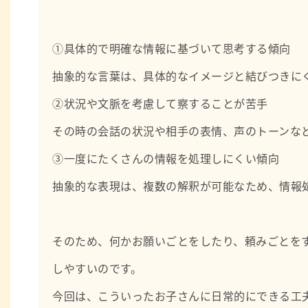
・心理検査（発達/知能/性格/認知/うつ/不安等）
・研究論文執筆や学会発表
・心理実習生の指導
①具体的で明確な情報に基づいて思考する傾向
・大学や研修会での講師
・Podcastラジオパーソナリティ
抽象的な言葉は、具体的なイメージと結びつきに
②状況や文脈を考慮して察することが苦手
その時の会話の状況や相手の表情、声のトーンな
③一度にたくさんの情報を処理しにくい傾向
抽象的な表現は、複数の解釈が可能なため、情報
そのため、何かお願いごとをしたり、頼みごとを
しやすいのです。
今回は、こういったお子さんに日常的にできる工