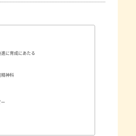
後進に育成にあたる
童精神科
ピー