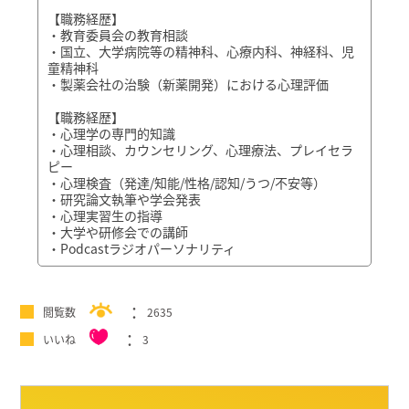
【職務経歴】
・教育委員会の教育相談
・国立、大学病院等の精神科、心療内科、神経科、児
童精神科
・製薬会社の治験（新薬開発）における心理評価
【職務経歴】
・心理学の専門的知識
・心理相談、カウンセリング、心理療法、プレイセラ
ピー
・心理検査（発達/知能/性格/認知/うつ/不安等）
・研究論文執筆や学会発表
・心理実習生の指導
・大学や研修会での講師
・Podcastラジオパーソナリティ
閲覧数
2635
いいね
3