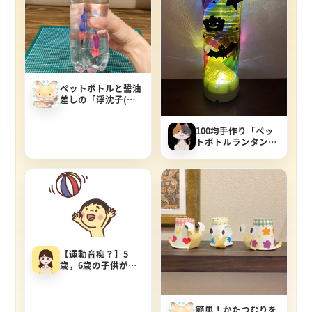
ペットボトルと醤油
差しの「浮沈子(ふ
ちんし)」仕組みと
作り方を紹介します
100均手作り「ペッ
トボトルランタン」
で子どもと一緒に防
災対策！作り方紹介
【運動音痴？】5
歳，6歳の子供がボ
ールをキャッチ出来
ない原因とおススメ
の練習法
簡単！かたつむりを