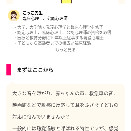
こっこ先生
臨床心理士、公認心理師
・大学、大学院で発達心理学と臨床心理学を修了
・認定心理士、臨床心理士、公認心理師の資格を取得
・医療と教育分野に10年以上従事する現役心理士
・子どもから高齢者までの幅広い臨床経験
・厚生労働省認可のもと公認心理師実習指導者として後
もっと見る
進に育成にあたる
【職務経歴】
まずはここから
・教育委員会の教育相談
・国立、大学病院等の精神科、心療内科、神経科、児童
精神科
・製薬会社の治験（新薬開発）における心理評価
大きな音を嫌がり、赤ちゃんの声、救急車の音、
【職務経歴】
・心理学の専門的知識
映画館などで敏感に反応して耳をふさぐ子どもの
・心理相談、カウンセリング、心理療法、プレイセラピ
ー
対応に悩んでいませんか？
・心理検査（発達/知能/性格/認知/うつ/不安等）
・研究論文執筆や学会発表
・心理実習生の指導
一般的には聴覚過敏と呼ばれる特性ですが、感覚