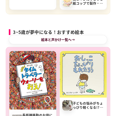
紙コップで製作・工
作してみる
3~5歳が夢中になる！おすすめ絵本
絵本と声かけ一覧へ
子どもの悩みがちょ
っぴり軽くなる!? 絵
本「おしっこちょっ
長距離移動のお供に
ぴりもれたろう」