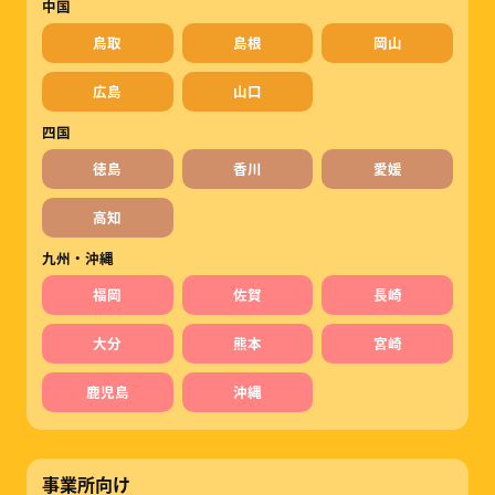
中国
鳥取
島根
岡山
広島
山口
四国
徳島
香川
愛媛
高知
九州・沖縄
福岡
佐賀
長崎
大分
熊本
宮崎
鹿児島
沖縄
事業所向け