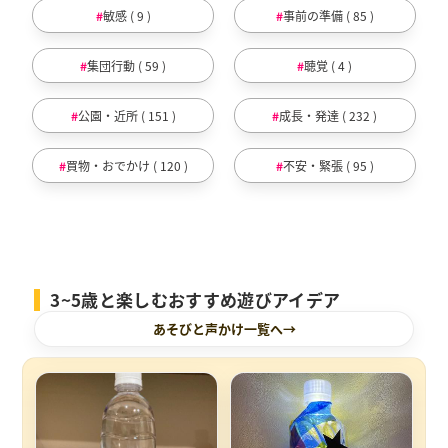
敏感 ( 9 )
事前の準備 ( 85 )
集団行動 ( 59 )
聴覚 ( 4 )
公園・近所 ( 151 )
成長・発達 ( 232 )
買物・おでかけ ( 120 )
不安・緊張 ( 95 )
3~5歳と楽しむおすすめ遊びアイデア
あそびと声かけ一覧へ