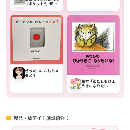
『ポケット判 NEW
タイムトラベラー
ウォーリーをお
え！』
ぜったいにおしちゃ
ダメ？
絵本「あたしもびょ
うきになりたい
な！」あらすじと子
どもへの声かけ
児発・放デイ！施設紹介