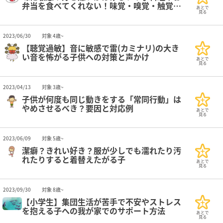
弁当を食べてくれない！味覚・嗅覚・触覚が
あとで
繊細な子どもへ
見る
2023/06/30
対象 4歳~
【聴覚過敏】音に敏感で雷(カミナリ)の大き
い音を怖がる子供への対策と声かけ
あとで
見る
2023/04/13
対象 3歳~
子供が何度も同じ動きをする「常同行動」は
やめさせるべき？要因と対応例
あとで
見る
2023/06/09
対象 5歳~
潔癖？きれい好き？服が少しでも濡れたり汚
れたりすると着替えたがる子
あとで
見る
2023/09/30
対象 8歳~
【小学生】集団生活が苦手で不安やストレス
を抱える子への我が家でのサポート方法
あとで
見る