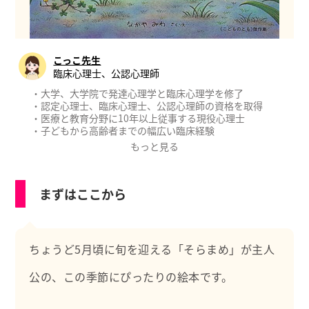
こっこ先生
臨床心理士、公認心理師
・大学、大学院で発達心理学と臨床心理学を修了
・認定心理士、臨床心理士、公認心理師の資格を取得
・医療と教育分野に10年以上従事する現役心理士
・子どもから高齢者までの幅広い臨床経験
・厚生労働省認可のもと公認心理師実習指導者として後
もっと見る
進に育成にあたる
【職務経歴】
まずはここから
・教育委員会の教育相談
・国立、大学病院等の精神科、心療内科、神経科、児童
精神科
・製薬会社の治験（新薬開発）における心理評価
ちょうど5月頃に旬を迎える「そらまめ」が主人
【職務経歴】
・心理学の専門的知識
公の、この季節にぴったりの絵本です。
・心理相談、カウンセリング、心理療法、プレイセラピ
ー
・心理検査（発達/知能/性格/認知/うつ/不安等）