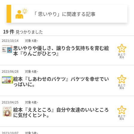
「 思いやり」に関連する記事
19 件
見つかりました
2023/10/14
対象 4歳~
思いやりや優しさ、譲り合う気持ちを育む絵
本『りんごがひとつ』
あとで
見る
2023/06/28
対象 4歳~
絵本『しあわせのバケツ』バケツを幸せでい
っぱいに。
あとで
見る
2023/04/25
対象 4歳~
絵本『ええところ』自分や友達のいいところ
に気付くヒント。
あとで
見る
2023/10/07
対象 5歳~