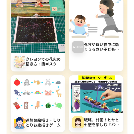
外食や買い物中に騒
ぐうるさい子ども
達。おとなしくさせ
る我が家のマジック
クレヨンでの花火の
ワード
描き方：簡単スクラ
ッチアートのやり方
を紹介します！
戦略、計画！ヒヤヒ
連想お絵描き・しり
ヤ感を楽しむ『バイ
とりお絵描きゲーム
キングシーソー』で