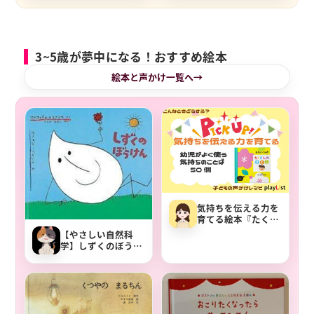
慎重さや力加減を育
む
3~5歳が夢中になる！おすすめ絵本
絵本と声かけ一覧へ
気持ちを伝える力を
育てる絵本『たくさ
んのきもち』で感情
【やさしい自然科
コントロールを学ぶ
学】しずくのぼうけ
ん【水の循環】