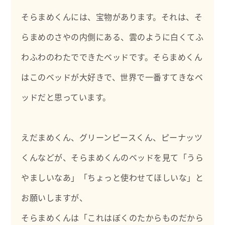
・研究論文執筆や学会発表
・心理実習生の指導
そらまめくんには、宝物があります。それは、そ
・大学や研修会での講師
・Podcastラジオパーソナリティ
らまめのさやの内側にある、雲のように白くてふ
わふわのわたでできたベッドです。そらまめくん
はこのベッドが大好きで、世界で一番すてきなベ
ッドだと思っています。
えだまめくん、グリーンピースくん、ピーナッツ
くんなどが、そらまめくんのベッドを見て「うら
やましいなあ」「ちょっと使わせてほしいな」と
お願いしますが、
そらまめくんは「これはぼくのたからものだから