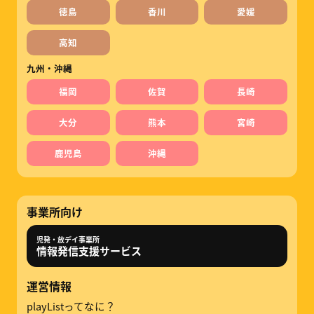
徳島
香川
愛媛
高知
九州・沖縄
福岡
佐賀
長崎
大分
熊本
宮崎
鹿児島
沖縄
事業所向け
児発・放デイ事業所
情報発信支援サービス
運営情報
playListってなに？