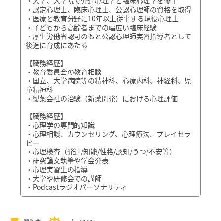
・大学、大学院で発達心理学と臨床心理学を修了
・認定心理士、臨床心理士、公認心理師の資格を取得
・医療と教育分野に10年以上従事する現役心理士
・子どもから高齢者までの幅広い臨床経験
・厚生労働省認可のもと公認心理師実習指導者として
後進に育成にあたる
【職務経歴】
・教育委員会の教育相談
・国立、大学病院等の精神科、心療内科、神経科、児
童精神科
・製薬会社の治験（新薬開発）における心理評価
【職務経歴】
・心理学の専門的知識
・心理相談、カウンセリング、心理療法、プレイセラ
ピー
・心理検査（発達/知能/性格/認知/うつ/不安等）
・研究論文執筆や学会発表
・心理実習生の指導
・大学や研修会での講師
・Podcastラジオパーソナリティ