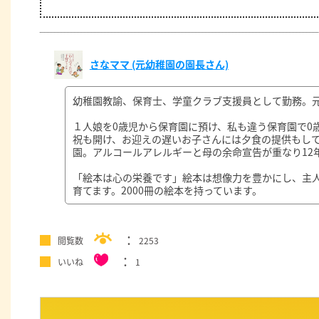
さなママ (元幼稚園の園長さん)
幼稚園教諭、保育士、学童クラブ支援員として勤務。
１人娘を0歳児から保育園に預け、私も違う保育園で0
祝も開け、お迎えの遅いお子さんには夕食の提供もし
園。アルコールアレルギーと母の余命宣告が重なり12
「絵本は心の栄養です」絵本は想像力を豊かにし、主
育てます。2000冊の絵本を持っています。
閲覧数
2253
いいね
1