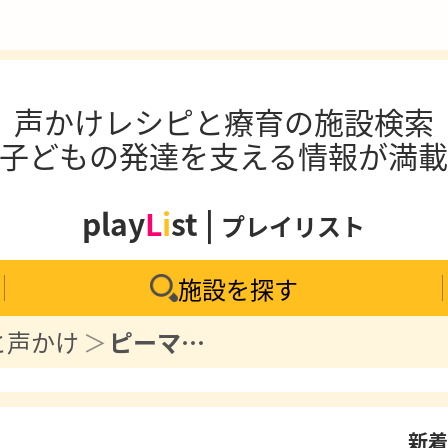
声かけレシピと療育の施設検索
子どもの発達を支える情報が満
play
L
i
st |
プレイリスト
施設を探す
と声かけ
ピーマンマンとかぜひきキン
新