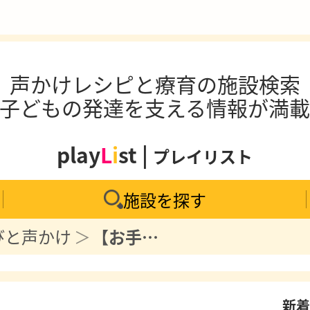
声かけレシピと療育の施設検索
子どもの発達を支える情報が満
play
L
i
st |
プレイリスト
施設を探す
びと声かけ
【お手紙ごっこ遊び】遊び方と声かけ例をご紹介します。
新