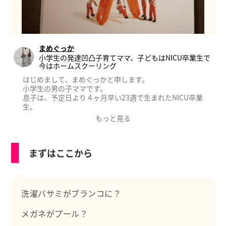
まめぐっか
小学生の発達凹凸子育てママ、子どもはNICU卒業生で
今はホームスクーリング
はじめまして、まめぐっかと申します。
小学生の男の子ママです。
息子は、予定日より４ヶ月早い23週で生まれたNICU卒業
生。
発達に凸凹があり、ほんの少し支援が必要です。
もっと見る
現在は、学校と学校以外の居場所で過ごすことを選択し
たホームスクーラーです。
私自身、専門的な資格や知識はありませんが、子育て中
まずはここから
のお父さん、お母さんと同じ目線で、日々の声かけや、
「笑顔になったよ！」っていうような寄り添い方につい
て発信していきたいと思います。
“今も、これからも、あなたはあなたのままでいい”
そんな気持ちを大切にしながら見守っています。よろし
洗濯バサミがブランコに？
くお願い致します。
メガネがプール？