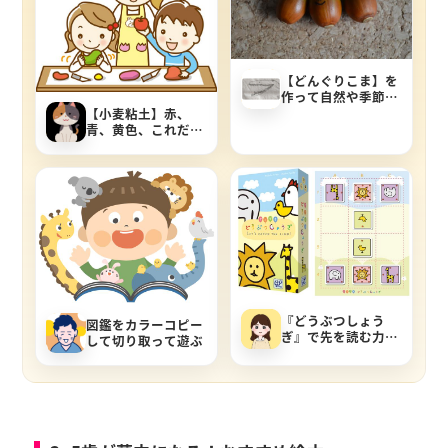
【どんぐりこま】を
作って自然や季節を
感じよう
【小麦粘土】赤、
青、黄色、これだけ
でいろんな色が出来
るよ！【色遊び】
【三原色】
『どうぶつしょう
図鑑をカラーコピー
ぎ』で先を読む力、
して切り取って遊ぶ
挑戦する力、集中力
を育てる！