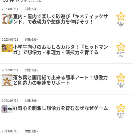
見つかりました
2023/03/01
対象 3歳~
室内・屋内で楽しく砂遊び「キネティックサ
ンド」で表現力や想像力を伸ばそう！
あとで
見る
2023/07/23
対象 6歳~
小学生向けのおもしろカルタ！『ヒットマン
ガ』で想像力・推理力・演技力を育てる
あとで
見る
2022/06/01
対象 2歳~
落ち葉と画用紙で出来る簡単アート！想像力
と創造力の発達をサポート
あとで
見る
2023/03/12
対象 5歳~
好奇心を刺激し想像力を育むなぜなぜゲーム
あとで
見る
2023/07/15
対象 1歳~