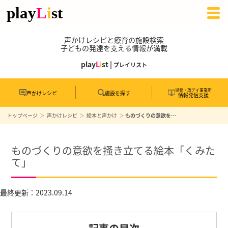
声かけレシピと療育の施設検索
子どもの発達を支える情報が満載
play
L
i
st |
プレイリスト
児発・放デイ事業所
声かけレシピ
施設を探す
情報発信支援
トップページ
声かけレシピ
絵本と声かけ
ものづくりの意欲を掻き立てる絵本「くみたて」
ものづくりの意欲を掻き立てる絵本「くみた
て」
最終更新：2023.09.14