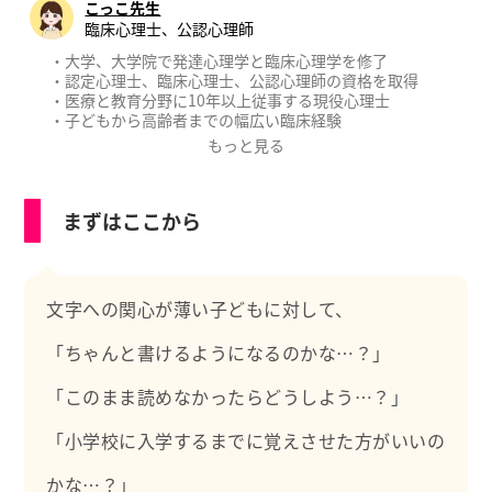
こっこ先生
臨床心理士、公認心理師
・大学、大学院で発達心理学と臨床心理学を修了
・認定心理士、臨床心理士、公認心理師の資格を取得
・医療と教育分野に10年以上従事する現役心理士
・子どもから高齢者までの幅広い臨床経験
・厚生労働省認可のもと公認心理師実習指導者として後
もっと見る
進に育成にあたる
【職務経歴】
まずはここから
・教育委員会の教育相談
・国立、大学病院等の精神科、心療内科、神経科、児童
精神科
・製薬会社の治験（新薬開発）における心理評価
文字への関心が薄い子どもに対して、
【職務経歴】
・心理学の専門的知識
「ちゃんと書けるようになるのかな…？」
・心理相談、カウンセリング、心理療法、プレイセラピ
ー
「このまま読めなかったらどうしよう…？」
・心理検査（発達/知能/性格/認知/うつ/不安等）
・研究論文執筆や学会発表
・心理実習生の指導
「小学校に入学するまでに覚えさせた方がいいの
・大学や研修会での講師
・Podcastラジオパーソナリティ
かな…？」