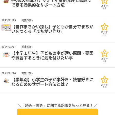
4-6歳の語彙力アップ！年齢別発達と家庭で
できる効果的なサポート方法
あとで
見る
2023/11/15
対象 5歳~
【自作まちがい探し】子どもが自分でまちが
いをつくる「まちがい作り」
あとで
見る
2024/03/17
対象 6歳~
【小学１年生】子どもの字が汚い原因・要因
や練習するときに気を付けたい事
あとで
見る
2023/11/14
対象 7歳~
【学年別】小学生の子が本好き・読書好きに
なるためのサポート方法とは？
あとで
見る
＼「読み・書き」に関する記事をもっと見る！／