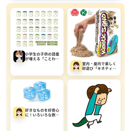
小学生の子供の語彙
が増える「ことわ
ざ・慣用句カレンダ
室内・屋内で楽しく
ー」
砂遊び「キネティッ
クサンド」で表現力
や想像力を伸ばそ
う！
好きなものを好奇心
に！いろいろな飲み
物で氷を作ってみよ
う。