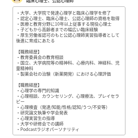
臨床心理士、公認心理師
・大学、大学院で発達心理学と臨床心理学を修了
・認定心理士、臨床心理士、公認心理師の資格を取得
・医療と教育分野に10年以上従事する現役心理士
・子どもから高齢者までの幅広い臨床経験
・厚生労働省認可のもと公認心理師実習指導者として
後進に育成にあたる
【職務経歴】
・教育委員会の教育相談
・国立、大学病院等の精神科、心療内科、神経科、児
童精神科
・製薬会社の治験（新薬開発）における心理評価
【職務経歴】
・心理学の専門的知識
・心理相談、カウンセリング、心理療法、プレイセラ
ピー
・心理検査（発達/知能/性格/認知/うつ/不安等）
・研究論文執筆や学会発表
・心理実習生の指導
・大学や研修会での講師
・Podcastラジオパーソナリティ