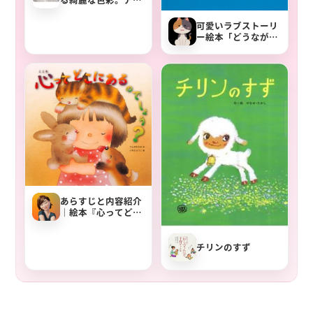
トに触れる絵本「ぱ
ったんして」
可愛いラブストーリ
ー絵本「どうながの
プレッツェル」あら
すじと声かけ
あらすじと内容紹介
｜絵本『心ってどこ
にあるのでしょ
う？』
チリンのすず