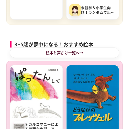
未就学＆小学生向
け！ランダムで出題
「ジェスチャーゲー
ム」お題一覧：面白
いネタで盛り上がろ
う
3~5歳が夢中になる！おすすめ絵本
絵本と声かけ一覧へ
デカルコマニーによ
る綺麗な色彩。アー