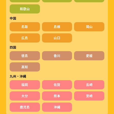
和歌山
中国
鳥取
島根
岡山
広島
山口
四国
徳島
香川
愛媛
高知
九州・沖縄
福岡
佐賀
長崎
大分
熊本
宮崎
鹿児島
沖縄