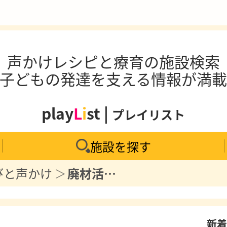
声かけレシピと療育の施設検索
子どもの発達を支える情報が満
play
L
i
st |
プレイリスト
施設を探す
びと声かけ
廃材活用で創造力アップ！身近な素材で作る筆と自由なお絵かき体験
新