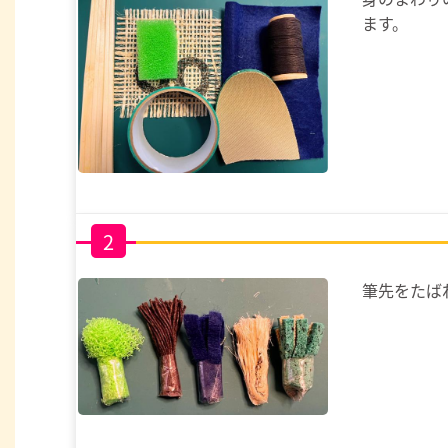
ます。
2
筆先をたば