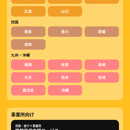
広島
山口
四国
徳島
香川
愛媛
高知
九州・沖縄
福岡
佐賀
長崎
大分
熊本
宮崎
鹿児島
沖縄
事業所向け
児発・放デイ事業所