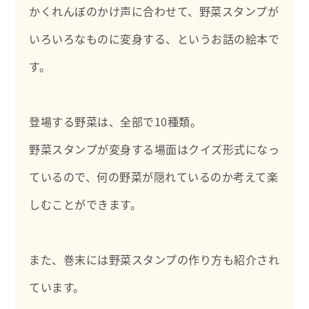
信できればと思っています。
かくれんぼのかけ声に合わせて、野菜スタンプが
よろしくお願いします。
いろいろなものに変身する、というお話の絵本で
★絵本・児童書紹介ブログ★
す。
あひるのあしあと～おはなしおしえて～
https://ahirunoasiato.com/
登場する野菜は、全部で10種類。
野菜スタンプが変身する場面はクイズ形式になっ
ているので、何の野菜が隠れているのか考えて楽
しむことができます。
また、巻末には野菜スタンプの作り方も紹介され
ています。