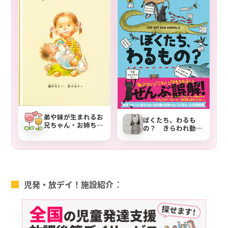
弟や妹が生まれるお
ぼくたち、わるも
兄ちゃん・お姉ちゃ
の？ きらわれ動物
んへ贈る絵本『ちょ
図鑑
っとだけ』
児発・放デイ！施設紹介