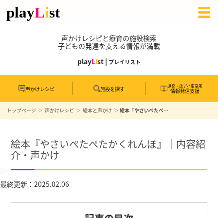
声かけレシピと療育の施設検索
子どもの発達を支える情報が満載
play
L
i
st |
プレイリスト
児発・放デイ事業所
声かけレシピ
施設を探す
情報発信支援
トップページ
声かけレシピ
絵本と声かけ
絵本『やさいぺたぺたかくれんぼ』｜内容紹介・声かけ
絵本『やさいぺたぺたかくれんぼ』｜内容紹
介・声かけ
最終更新：2025.02.06