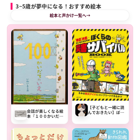
3~5歳が夢中になる！おすすめ絵本
絵本と声かけ一覧へ
【子どもと一緒に読
会話が楽しくなる絵
んでおきたい】ぼく
本『１００かいだて
らの災害サバイバル
のいえ』
BOOK