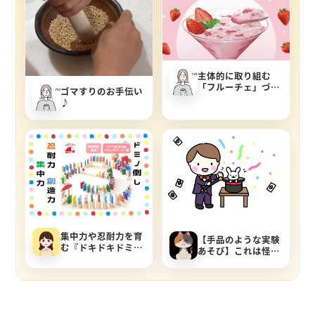
主体的に取り組む
「フルーチェ」づく
ゴマすりのお手伝い
り♪
♪
集中力や忍耐力を育
【手品のような実験
む『ドキドキドミ
あそび】これは怪し
ノ』誕生日プレゼン
い。氷が釣れる謎の
トにも！
粉。