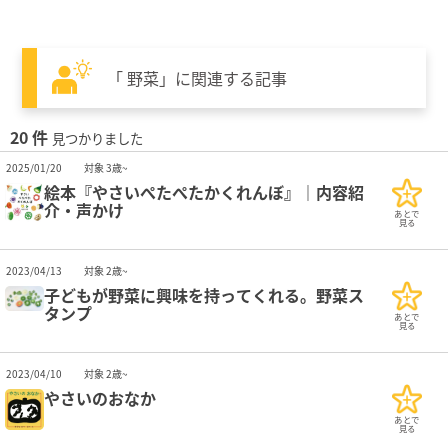
「 野菜」に関連する記事
20 件
見つかりました
2025/01/20
対象 3歳~
絵本『やさいぺたぺたかくれんぼ』｜内容紹
介・声かけ
あとで
見る
2023/04/13
対象 2歳~
子どもが野菜に興味を持ってくれる。野菜ス
タンプ
あとで
見る
2023/04/10
対象 2歳~
やさいのおなか
あとで
見る