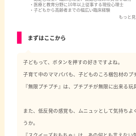
・医療と教育分野に10年以上従事する現役心理士
・子どもから高齢者までの幅広い臨床経験
・厚生労働省認可のもと公認心理師実習指導者として後
もっと見
【職務経歴】
・教育委員会の教育相談
まずはここから
・国立、大学病院等の精神科、心療内科、神経科、児童
・製薬会社の治験（新薬開発）における心理評価
【職務経歴】
・心理学の専門的知識
子どもって、ボタンを押すの好きですよね。
・心理相談、カウンセリング、心理療法、プレイセラピ
・心理検査（発達/知能/性格/認知/うつ/不安等）
子育て中のママパパも、子どものころ梱包材のプ
・研究論文執筆や学会発表
・心理実習生の指導
『無限プチプチ』は、プチプチが無限に出来る玩
・大学や研修会での講師
・Podcastラジオパーソナリティ
また、低反発の感覚も、ムニュッとして気持ちよ
うか。
『スクイーズおもちゃ』は、あの何とも言えない