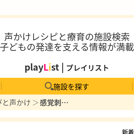
声かけレシピと療育の施設検索
子どもの発達を支える情報が満
play
L
i
st |
プレイリスト
施設を探す
びと声かけ
感覚刺激があると落ち着く子ども向け玩具『無限プチプチ』『スクイーズおもちゃ』不安軽減や手持無沙汰に
新