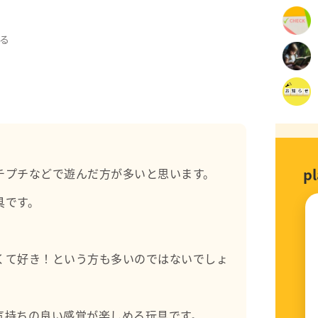
進に育成にあたる
る
精神科
ー
p
チプチなどで遊んだ方が多いと思います。
具です。
くて好き！という方も多いのではないでしょ
気持ちの良い感覚が楽しめる玩具です。