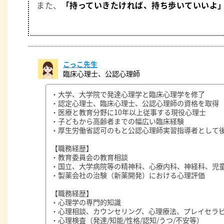
また、
「持っていきたければ、持ち歩いていいよ
こっこ先生
臨床心理士、公認心理師
・大学、大学院で発達心理学と臨床心理学を修了
・認定心理士、臨床心理士、公認心理師の資格を取得
・医療と教育分野に10年以上従事する現役心理士
・子どもから高齢者までの幅広い臨床経験
・厚生労働省認可のもと公認心理師実習指導者として
【職務経歴】
・教育委員会の教育相談
・国立、大学病院等の精神科、心療内科、神経科、児
・製薬会社の治験（新薬開発）における心理評価
【職務経歴】
・心理学の専門的知識
・心理相談、カウンセリング、心理療法、プレイセラ
・心理検査（発達/知能/性格/認知/うつ/不安等）