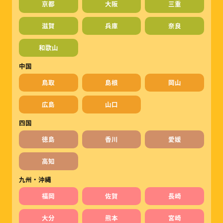
京都
大阪
三重
滋賀
兵庫
奈良
和歌山
中国
鳥取
島根
岡山
広島
山口
四国
徳島
香川
愛媛
高知
九州・沖縄
福岡
佐賀
長崎
大分
熊本
宮崎