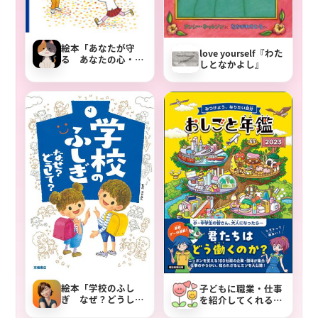
絵本「あなたが守
love yourself『わた
る あなたの心・あ
しとなかよし』
なたのからだ」内容
の紹介と読み方
絵本「学校のふし
子どもに職業・仕事
ぎ なぜ？どうし
を紹介してくれる図
て？」：子ども達の
鑑の絵本「おしごと