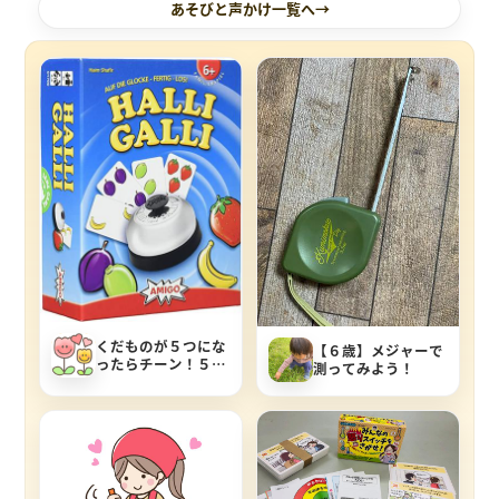
あそびと声かけ一覧へ
くだものが５つにな
【６歳】メジャーで
ったらチーン！５ま
測ってみよう！
での数をつかった遊
び