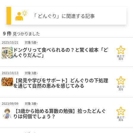
「 どんぐり」に関連する記事
9 件
見つかりました
2023/10/21
対象 5歳~
ドングリって食べられるの？と驚く絵本「ど
んぐりだんご」
あとで
見る
2023/10/13
対象 3歳~
【発見や学びをサポート】どんぐりの下処理
を通じて自然の恵みを感じてみる
あとで
見る
2023/09/09
対象 3歳~
【3歳から始める算数の勉強】拾ったどんぐ
りは何個でしょう？
あとで
見る