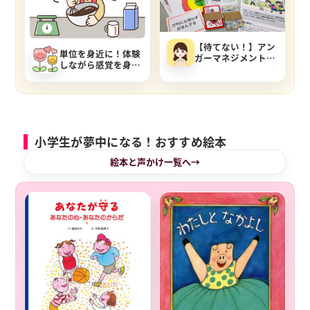
【待てない！】アン
単位を身近に！体験
ガーマネジメントの
しながら感覚を身に
6秒ルール。ゲーム
つけよう
で学ぶ『みんなの怒
りスイッチをさが
せ！』
小学生が夢中になる！おすすめ絵本
絵本と声かけ一覧へ