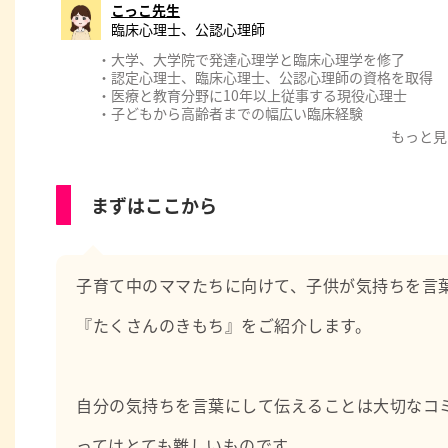
こっこ先生
臨床心理士、公認心理師
・大学、大学院で発達心理学と臨床心理学を修了
・認定心理士、臨床心理士、公認心理師の資格を取得
・医療と教育分野に10年以上従事する現役心理士
・子どもから高齢者までの幅広い臨床経験
・厚生労働省認可のもと公認心理師実習指導者として後
もっと見
【職務経歴】
・教育委員会の教育相談
まずはここから
・国立、大学病院等の精神科、心療内科、神経科、児童
・製薬会社の治験（新薬開発）における心理評価
【職務経歴】
・心理学の専門的知識
子育て中のママたちに向けて、子供が気持ちを言
・心理相談、カウンセリング、心理療法、プレイセラピ
・心理検査（発達/知能/性格/認知/うつ/不安等）
『たくさんのきもち』をご紹介します。
・研究論文執筆や学会発表
・心理実習生の指導
・大学や研修会での講師
・Podcastラジオパーソナリティ
自分の気持ちを言葉にして伝えることは大切なコ
ってはとても難しいものです。