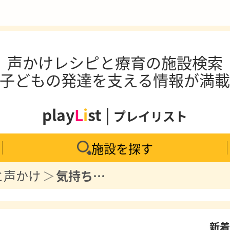
声かけレシピと療育の施設検索
子どもの発達を支える情報が満
play
L
i
st |
プレイリスト
施設を探す
と声かけ
気持ちを伝える力を育てる絵本『たくさんのきもち』で感情コントロールを学ぶ
新