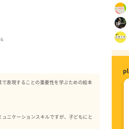
進に育成にあたる
る
精神科
p
葉で表現することの重要性を学ぶための絵本
ー
ミュニケーションスキルですが、子どもにと