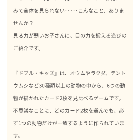
・研究論文執筆や学会発表
・心理実習生の指導
みて全体を見られない･････こんなこと、ありま
・大学や研修会での講師
・Podcastラジオパーソナリティ
せんか？
見る力が弱いお子さんに、目の力を鍛える遊びの
ご紹介です。
『ドブル・キッズ』は、オウムやラクダ、テント
ウムシなど30種類以上の動物の中から、6つの動
物が描かれたカード2枚を見比べるゲームです。
不思議なことに、どのカード2枚を選んでも、必
ず1つの動物だけが一致するように作られていま
す。