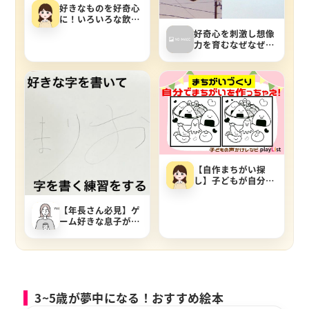
好きなものを好奇心
に！いろいろな飲み
物で氷を作ってみよ
好奇心を刺激し想像
う。
力を育むなぜなぜゲ
ーム
【自作まちがい探
し】子どもが自分で
まちがいをつくる
「まちがい作り」
【年長さん必見】ゲ
ーム好きな息子がや
る気を出した！ひら
がな学習法！
3~5歳が夢中になる！おすすめ絵本