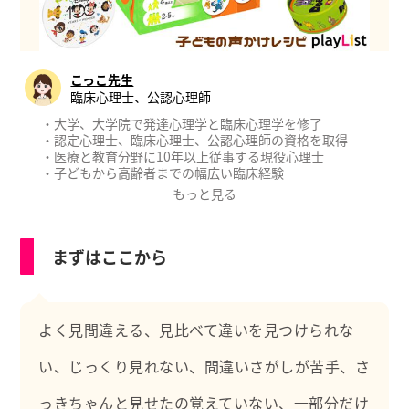
こっこ先生
臨床心理士、公認心理師
・大学、大学院で発達心理学と臨床心理学を修了
・認定心理士、臨床心理士、公認心理師の資格を取得
・医療と教育分野に10年以上従事する現役心理士
・子どもから高齢者までの幅広い臨床経験
・厚生労働省認可のもと公認心理師実習指導者として後
もっと見る
進に育成にあたる
【職務経歴】
まずはここから
・教育委員会の教育相談
・国立、大学病院等の精神科、心療内科、神経科、児童
精神科
・製薬会社の治験（新薬開発）における心理評価
よく見間違える、見比べて違いを見つけられな
【職務経歴】
・心理学の専門的知識
い、じっくり見れない、間違いさがしが苦手、さ
・心理相談、カウンセリング、心理療法、プレイセラピ
ー
っきちゃんと見せたの覚えていない、一部分だけ
・心理検査（発達/知能/性格/認知/うつ/不安等）