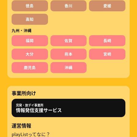
徳島
香川
愛媛
高知
九州・沖縄
福岡
佐賀
長崎
大分
熊本
宮崎
鹿児島
沖縄
事業所向け
児発・放デイ事業所
情報発信支援サービス
運営情報
playListってなに？