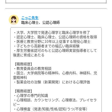
こっこ先生
臨床心理士、公認心理師
・大学、大学院で発達心理学と臨床心理学を修了
・認定心理士、臨床心理士、公認心理師の資格を取得
・医療と教育分野に10年以上従事する現役心理士
・子どもから高齢者までの幅広い臨床経験
・厚生労働省認可のもと公認心理師実習指導者として
後進に育成にあたる
【職務経歴】
・教育委員会の教育相談
・国立、大学病院等の精神科、心療内科、神経科、児
童精神科
・製薬会社の治験（新薬開発）における心理評価
【職務経歴】
・心理学の専門的知識
・心理相談、カウンセリング、心理療法、プレイセラ
ピー
・心理検査（発達/知能/性格/認知/うつ/不安等）