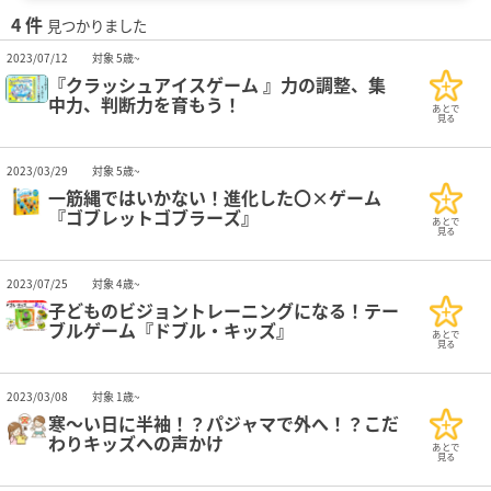
4 件
見つかりました
2023/07/12
対象 5歳~
『クラッシュアイスゲーム 』力の調整、集
中力、判断力を育もう！
あとで
見る
2023/03/29
対象 5歳~
一筋縄ではいかない！進化した〇×ゲーム
『ゴブレットゴブラーズ』
あとで
見る
2023/07/25
対象 4歳~
子どものビジョントレーニングになる！テー
ブルゲーム『ドブル・キッズ』
あとで
見る
2023/03/08
対象 1歳~
寒～い日に半袖！？パジャマで外へ！？こだ
わりキッズへの声かけ
あとで
見る