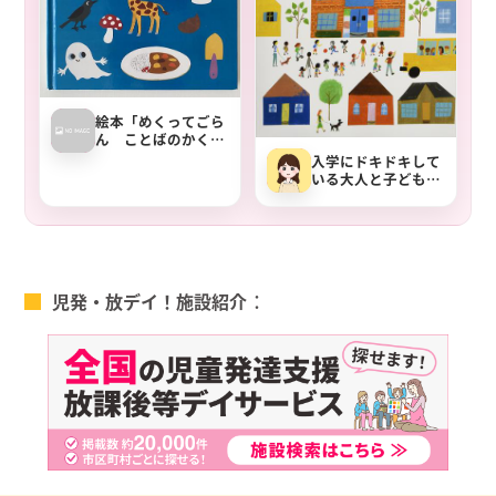
絵本「めくってごら
ん ことばのかくれ
んぼ」内容紹介
入学にドキドキして
いる大人と子どもへ
送る絵本『がっこう
だって どきどきして
る』
児発・放デイ！施設紹介