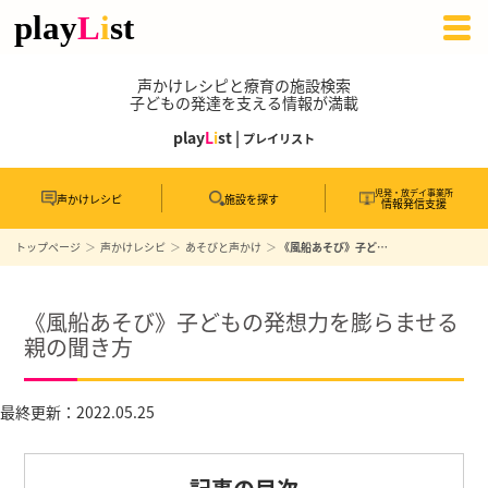
声かけレシピと療育の施設検索
子どもの発達を支える情報が満載
play
L
i
st |
プレイリスト
児発・放デイ事業所
声かけレシピ
施設を探す
情報発信支援
トップページ
声かけレシピ
あそびと声かけ
《風船あそび》子どもの発想力を膨らませる親の聞き方
《風船あそび》子どもの発想力を膨らませる
親の聞き方
最終更新：2022.05.25