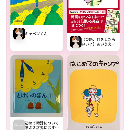
キャベツくん
【英語、何をしたら
いい？】あいうえお
フォニックス 英語の
母音をひらがな５つ
で完全攻略！【動画
でたのしく】
初めて時計について
学ぶ３才児におすす