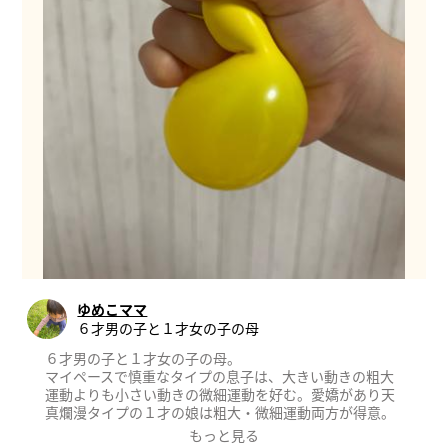
ゆめこママ
６才男の子と１才女の子の母
６才男の子と１才女の子の母。
マイペースで慎重なタイプの息子は、大きい動きの粗大
運動よりも小さい動きの微細運動を好む。愛嬌があり天
真爛漫タイプの１才の娘は粗大・微細運動両方が得意。
尖った個性を育てるため、好奇心・思考力・やり抜く力
もっと見る
などの非認知能力、児童発達学、モンテッソーリ理論な