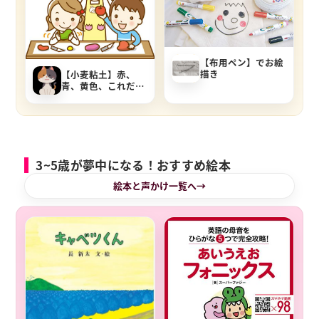
【布用ペン】でお絵
描き
【小麦粘土】赤、
青、黄色、これだけ
でいろんな色が出来
るよ！【色遊び】
【三原色】
3~5歳が夢中になる！おすすめ絵本
絵本と声かけ一覧へ