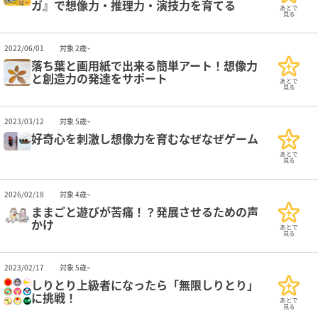
ガ』で想像力・推理力・演技力を育てる
あとで
見る
2022/06/01
対象 2歳~
落ち葉と画用紙で出来る簡単アート！想像力
と創造力の発達をサポート
あとで
見る
2023/03/12
対象 5歳~
好奇心を刺激し想像力を育むなぜなぜゲーム
あとで
見る
2026/02/18
対象 4歳~
ままごと遊びが苦痛！？発展させるための声
かけ
あとで
見る
2023/02/17
対象 5歳~
しりとり上級者になったら「無限しりとり」
に挑戦！
あとで
見る