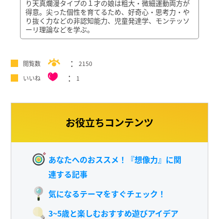
り天真爛漫タイプの１才の娘は粗大・微細運動両方が
得意。尖った個性を育てるため、好奇心・思考力・や
り抜く力などの非認知能力、児童発達学、モンテッソ
ーリ理論などを学ぶ。
閲覧数
2150
いいね
1
お役立ちコンテンツ
あなたへのおススメ！『想像力』に関
連する記事
気になるテーマをすぐチェック！
3~5歳と楽しむおすすめ遊びアイデア