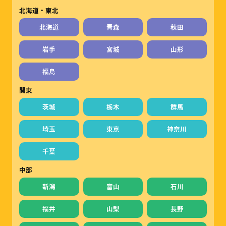
北海道・東北
北海道
青森
秋田
岩手
宮城
山形
福島
関東
茨城
栃木
群馬
埼玉
東京
神奈川
千葉
中部
新潟
富山
石川
福井
山梨
長野