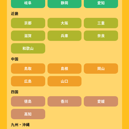
岐阜
静岡
愛知
近畿
京都
大阪
三重
滋賀
兵庫
奈良
和歌山
中国
鳥取
島根
岡山
広島
山口
四国
徳島
香川
愛媛
高知
九州・沖縄