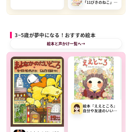
「11ぴきのねこ」が
食べちゃった魚の骨
作り
3~5歳が夢中になる！おすすめ絵本
絵本と声かけ一覧へ
絵本『ええところ』
自分や友達のいいと
ころに気付くヒン
ト。