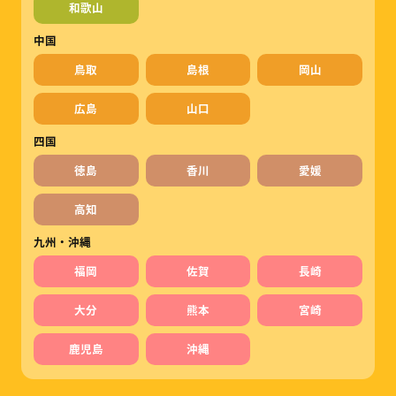
和歌山
中国
鳥取
島根
岡山
広島
山口
四国
徳島
香川
愛媛
高知
九州・沖縄
福岡
佐賀
長崎
大分
熊本
宮崎
鹿児島
沖縄