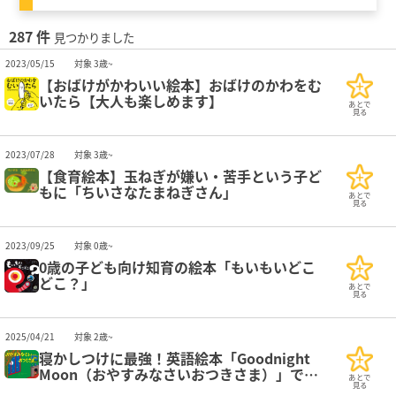
287 件
見つかりました
2023/05/15
対象 3歳~
【おばけがかわいい絵本】おばけのかわをむ
いたら【大人も楽しめます】
あとで
見る
2023/07/28
対象 3歳~
【食育絵本】玉ねぎが嫌い・苦手という子ど
もに「ちいさなたまねぎさん」
あとで
見る
2023/09/25
対象 0歳~
0歳の子ども向け知育の絵本「もいもいどこ
どこ？」
あとで
見る
2025/04/21
対象 2歳~
寝かしつけに最強！英語絵本「Goodnight
Moon（おやすみなさいおつきさま）」で心
あとで
地よい眠りをサポート
見る