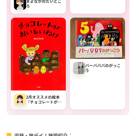
まよなかのだいどこ
ろ
バーバパパのがっこ
う
2月オススメの絵本
『チョコレートがお
いしいわけ』で知的
好奇心を刺激
児発・放デイ！施設紹介