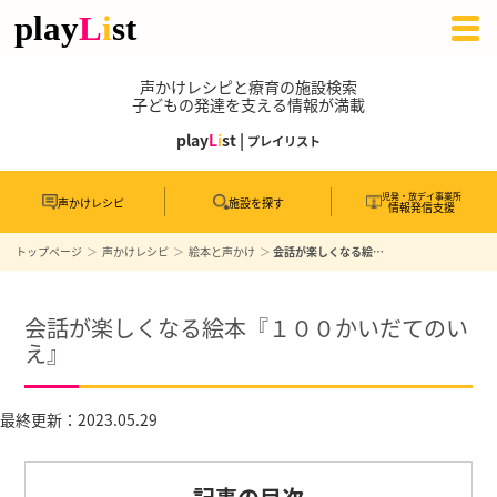
声かけレシピと療育の施設検索
子どもの発達を支える情報が満載
play
L
i
st |
プレイリスト
児発・放デイ事業所
声かけレシピ
施設を探す
情報発信支援
トップページ
声かけレシピ
絵本と声かけ
会話が楽しくなる絵本『１００かいだてのいえ』
会話が楽しくなる絵本『１００かいだてのい
え』
最終更新：2023.05.29