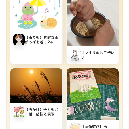
【雨でも】素敵な雨
がっぱを着て外に出
よう！【雨だから】
ゴマすりのお手伝い
♪
【声かけ】子どもと
一緒に感性と表現力
をフルに働かせて自
然の美しさを味わっ
【製作遊び】あ！
てみる方法