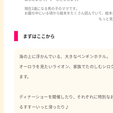
現在2歳になる男の子のママです。
お腹の中にいる頃から絵本をたくさん読んでいて、絵本が
もっと見
私自身以前は保育士やベビーシッターの仕事をしており
まずはここから
モンテッソーリ教育なども活かしつつ、子育てを一緒に楽
海の上に浮かんでいる、大きなペンギンホテル。
オーロラを見たいライオン、家族でたのしむシロ
ます。
ディナーショーを開催したり、それぞれに特別な
るすすーいっと滑ったり♪