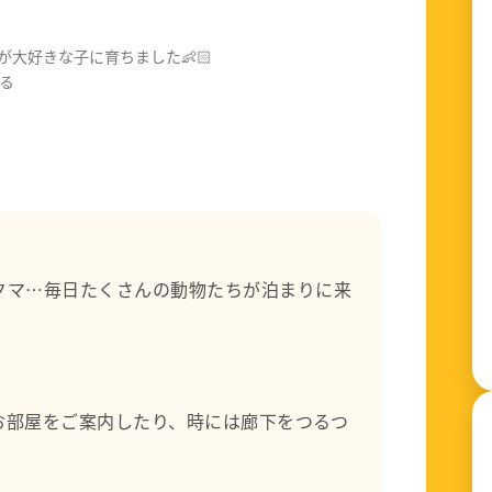
大好きな子に育ちました👶🏻
る
、子どもと関わることが大好きです。
しくがんばれたらなぁと思います(^^)
クマ…毎日たくさんの動物たちが泊まりに来
お部屋をご案内したり、時には廊下をつるつ