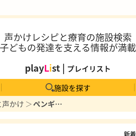
声かけレシピと療育の施設検索
子どもの発達を支える情報が満
play
L
i
st |
プレイリスト
施設を探す
と声かけ
ペンギンがお茶目でかわいい絵本「ペンギンホテル」
新