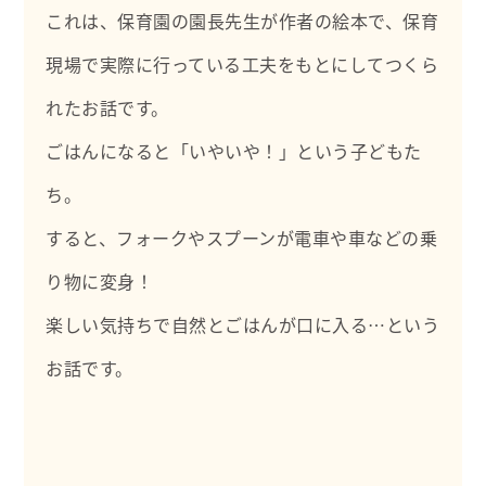
信できればと思っています。
これは、保育園の園長先生が作者の絵本で、保育
よろしくお願いします。
現場で実際に行っている工夫をもとにしてつくら
★絵本・児童書紹介ブログ★
れたお話です。
あひるのあしあと～おはなしおしえて～
https://ahirunoasiato.com/
ごはんになると「いやいや！」という子どもた
ち。
すると、フォークやスプーンが電車や車などの乗
り物に変身！
楽しい気持ちで自然とごはんが口に入る…という
お話です。