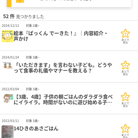
52 件
見つかりました
2024/12/12
対象 2歳~
絵本『ぱっくん でーきた！』｜内容紹介・
声かけ
あとで
見る
2024/01/24
対象 3歳~
「いただきます」を言わない子ども。どうや
って食事の礼儀やマナーを教える？
あとで
見る
2022/03/04
対象 3歳~
【3歳、4歳】子供の朝ごはんのダラダラ食べ
にイライラ。時間がないのに遊び始める子へ
あとで
の声かけ
見る
2022/03/11
対象 3歳~
14ひきのあさごはん
あとで
見る