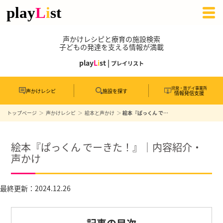
声かけレシピと療育の施設検索
子どもの発達を支える情報が満載
play
L
i
st |
プレイリスト
児発・放デイ事業所
声かけレシピ
施設を探す
情報発信支援
トップページ
声かけレシピ
絵本と声かけ
絵本『ぱっくん でーきた！』｜内容紹介・声かけ
絵本『ぱっくん でーきた！』｜内容紹介・
声かけ
最終更新：2024.12.26