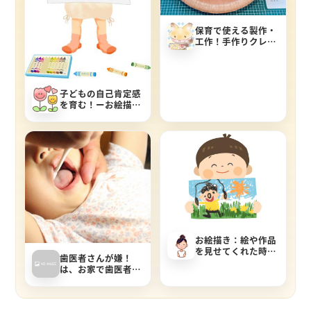
保育で使える製作・
工作！手作りクレー
プでお店屋さんごっ
こ
子どもの自己肯定感
を育む！ーお絵描き
をしている子どもへ
の素敵な声かけ術
お絵描き：絵や作品
を見せてくれた時に
歯医者さんが嫌！
はどう褒めたらい
は、お家で歯医者ご
い？
っこで歯医者さんに
慣れよう♪