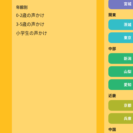
宮城
年齢別
0-2歳の声かけ
関東
3-5歳の声かけ
茨城
小学生の声かけ
東京
中部
新潟
山梨
愛知
近畿
京都
兵庫
中国