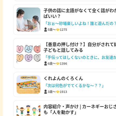
子供の話に主語がなくて全く話がわ
ばいい？
「おぉ～砂場楽しいよね！誰と遊んだの
5歳～
1275
【善意の押し付け？】自分がされて
子どもと話してみる
6歳～
1396
くれよんのくろくん
「次は何色がでてくるかな〜？？」
3歳～
1913
内容紹介・声かけ | カーネギーお
も「人を動かす」