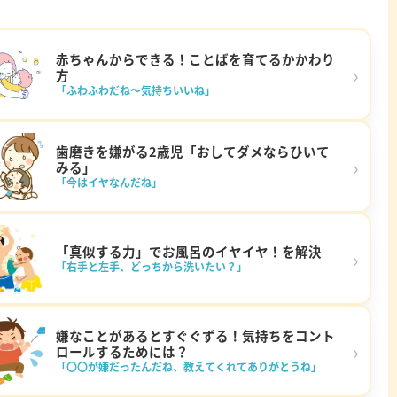
赤ちゃんからできる！ことばを育てるかかわり
›
方
「ふわふわだね～気持ちいいね」
歯磨きを嫌がる2歳児「おしてダメならひいて
›
みる」
「今はイヤなんだね」
「真似する力」でお風呂のイヤイヤ！を解決
›
「右手と左手、どっちから洗いたい？」
嫌なことがあるとすぐぐずる！気持ちをコント
›
ロールするためには？
「〇〇が嫌だったんだね、教えてくれてありがとうね」