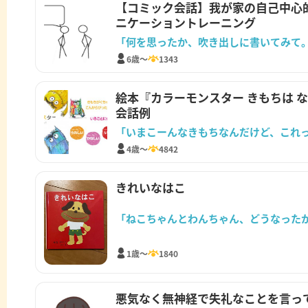
【コミック会話】我が家の自己中心
ニケーショントレーニング
「何を思ったか、吹き出しに書いてみて
6歳～
1343
絵本『カラーモンスター きもちは 
会話例
「いまこーんなきもちなんだけど、これ
4歳～
4842
きれいなはこ
「ねこちゃんとわんちゃん、どうなった
1歳～
1840
悪気なく無神経で失礼なことを言っ