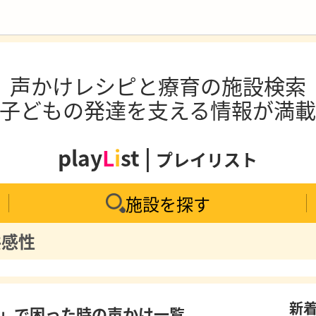
声かけレシピと療育の施設検索
子どもの発達を支える情報が満
play
L
i
st |
プレイリスト
施設を探す
共感性
新
」で困った時の声かけ一覧