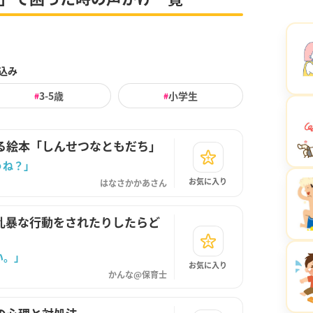
込み
3-5歳
小学生
#
#
る絵本「しんせつなともだち」
うね？」
お気に入り
はなさかかあさん
乱暴な行動をされたりしたらど
い。」
お気に入り
かんな@保育士