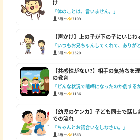
け
「体のことは、言いません。」
5歳～
2109
【声かけ】上の子が下の子にいじわ
「いつもお兄ちゃんしてくれて、ありが
3歳～
2529
【共感性がない?】相手の気持ちを
の教育
「どんな状況で喧嘩になったのか劇する
5歳～
1136
【幼児のケンカ】子ども同士で話し
での流れ
「ちゃんとお話合いをしなさい。」
4歳～
1643