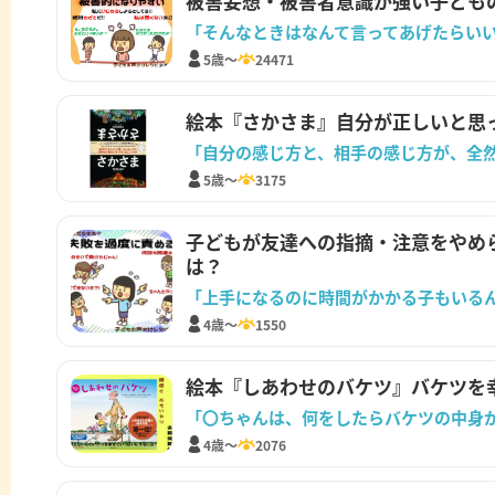
被害妄想・被害者意識が強い子ども
「そんなときはなんて言ってあげたらい
5歳～
24471
絵本『さかさま』自分が正しいと思
「自分の感じ方と、相手の感じ方が、全
5歳～
3175
子どもが友達への指摘・注意をやめ
は？
「上手になるのに時間がかかる子もいる
4歳～
1550
絵本『しあわせのバケツ』バケツを
「〇ちゃんは、何をしたらバケツの中身
4歳～
2076