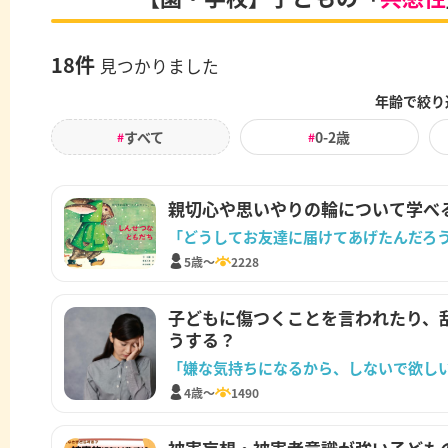
18件
見つかりました
年齢で絞り
すべて
0-2歳
#
#
親切心や思いやりの輪について学べ
「どうしてお友達に届けてあげたんだろ
5歳～
2228
子どもに傷つくことを言われたり、
うする？
「嫌な気持ちになるから、しないで欲し
4歳～
1490