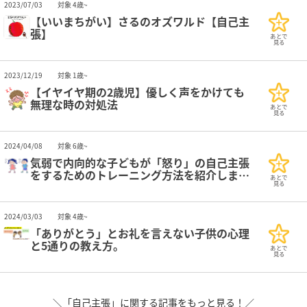
2023/07/03
対象 4歳~
【いいまちがい】さるのオズワルド【自己主
張】
あとで
見る
2023/12/19
対象 1歳~
【イヤイヤ期の2歳児】優しく声をかけても
無理な時の対処法
あとで
見る
2024/04/08
対象 6歳~
気弱で内向的な子どもが「怒り」の自己主張
をするためのトレーニング方法を紹介しま
あとで
す。
見る
2024/03/03
対象 4歳~
「ありがとう」とお礼を言えない子供の心理
と5通りの教え方。
あとで
見る
＼「自己主張」に関する記事をもっと見る！／