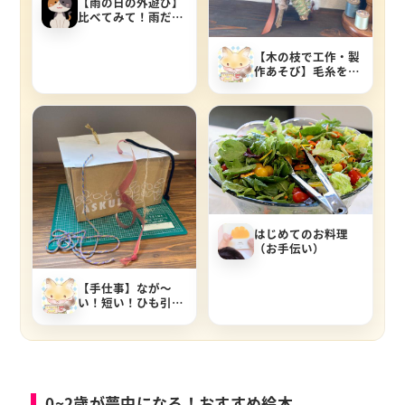
【雨の日の外遊び】
比べてみて！雨だれ
でいろんな音がする
【音比べ】
【木の枝で工作・製
作あそび】毛糸を使
った魔法の杖の作り
方
はじめてのお料理
（お手伝い）
【手仕事】なが～
い！短い！ひも引き
遊び
0~2歳が夢中になる！おすすめ絵本