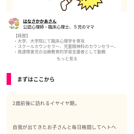
はなさかかあさん
公認心理師・臨床心理士、５児のママ
【経歴】
・大学、大学院にて臨床心理学を専攻
・スクールカウンセラー、児童精神科のカウンセラー、
・発達障害児の治療教育的学習支援者として勤務
・家庭教師経験8年
もっと見る
【資格】
・臨床心理士
まずはここから
・公認心理師
・教員免許(中・高)
５児を育てながら、発達障害のあるお子さまや不登校の
お子さまの学習支援、発達支援も行っています。
2歳前後に訪れるイヤイヤ期。
自我が出てきたお子さんと毎日格闘してヘトヘ