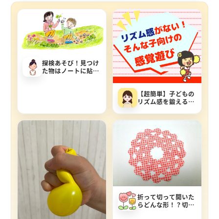
探検あそび！見つけ
た物はノートに貼っ
ていこう！
【超簡単】子どもの
リズム感を鍛える、
場所を選ばない感覚
遊び
折って切って開いた
らどんな形！？切り
紙遊びを楽しもう！