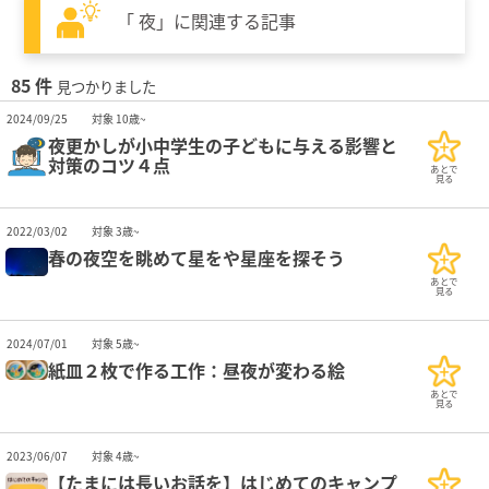
「 夜」に関連する記事
85 件
見つかりました
2024/09/25
対象 10歳~
夜更かしが小中学生の子どもに与える影響と
対策のコツ４点
あとで
見る
2022/03/02
対象 3歳~
春の夜空を眺めて星をや星座を探そう
あとで
見る
2024/07/01
対象 5歳~
紙皿２枚で作る工作：昼夜が変わる絵
あとで
見る
2023/06/07
対象 4歳~
【たまには長いお話を】はじめてのキャンプ