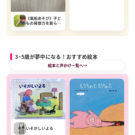
《風船あそび》子ど
もの発想力を膨らま
せる親の聞き方
3~5歳が夢中になる！おすすめ絵本
絵本と声かけ一覧へ
いそがしいよる