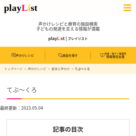
声かけレシピと療育の施設検索
子どもの発達を支える情報が満載
play
L
i
st |
プレイリスト
児発・放デイ事業所
声かけレシピ
施設を探す
情報発信支援
トップページ
声かけレシピ
絵本と声かけ
てぶ〜くろ
てぶ〜くろ
最終更新：2023.05.04
記事の目次