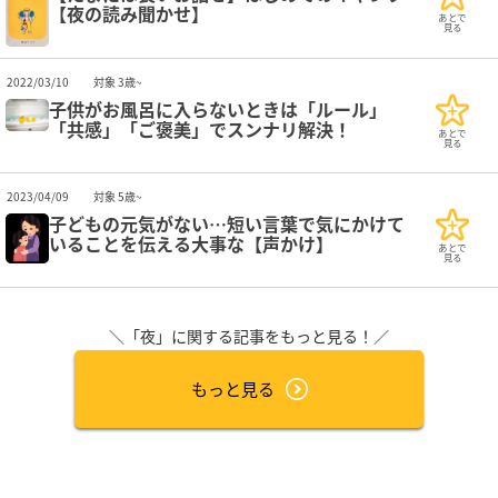
【夜の読み聞かせ】
あとで
見る
2022/03/10
対象 3歳~
子供がお風呂に入らないときは「ルール」
「共感」「ご褒美」でスンナリ解決！
あとで
見る
2023/04/09
対象 5歳~
子どもの元気がない…短い言葉で気にかけて
いることを伝える大事な【声かけ】
あとで
見る
＼「夜」に関する記事をもっと見る！／
もっと見る