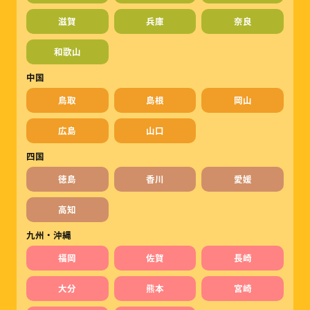
滋賀
兵庫
奈良
和歌山
中国
鳥取
島根
岡山
広島
山口
四国
徳島
香川
愛媛
高知
九州・沖縄
福岡
佐賀
長崎
大分
熊本
宮崎