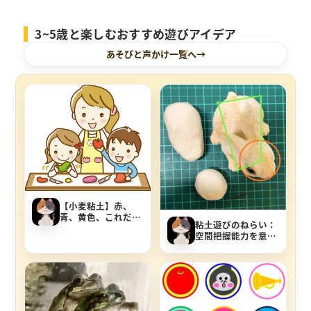
3~5歳と楽しむおすすめ遊びアイデア
あそびと声かけ一覧へ
【小麦粘土】赤、
青、黄色、これだけ
粘土遊びのねらい：
でいろんな色が出来
空間把握能力を意識
るよ！【色遊び】
した遊び方・声かけ
【三原色】
を紹介します