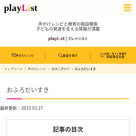
声かけレシピと療育の施設検索
子どもの発達を支える情報が満載
play
L
i
st |
プレイリスト
児発・放デイ事業所
声かけレシピ
施設を探す
情報発信支援
トップページ
声かけレシピ
絵本と声かけ
おふろだいすき
おふろだいすき
最終更新：2023.03.27
記事の目次