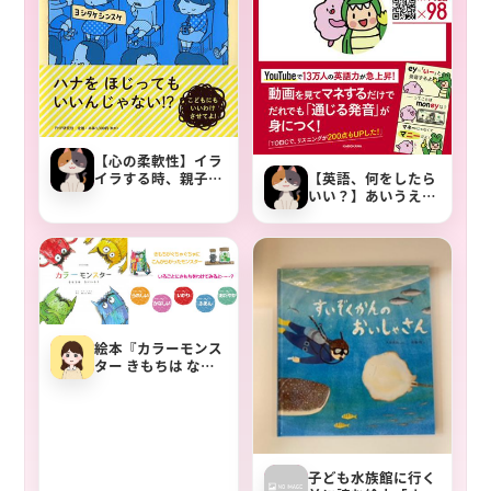
【心の柔軟性】イラ
イラする時、親子で
【英語、何をしたら
心が軽くなる本「り
いい？】あいうえお
ゆうがあります」
フォニックス 英語の
母音をひらがな５つ
で完全攻略！【動画
でたのしく】
絵本『カラーモンス
ター きもちは なに
いろ？』あらすじや
子供との会話例
子ども水族館に行く