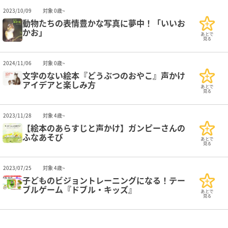
2023/10/09
対象 0歳~
動物たちの表情豊かな写真に夢中！「いいお
かお」
あとで
見る
2024/11/06
対象 0歳~
文字のない絵本『どうぶつのおやこ』声かけ
アイデアと楽しみ方
あとで
見る
2023/11/28
対象 4歳~
【絵本のあらすじと声かけ】ガンピーさんの
ふなあそび
あとで
見る
2023/07/25
対象 4歳~
子どものビジョントレーニングになる！テー
ブルゲーム『ドブル・キッズ』
あとで
見る