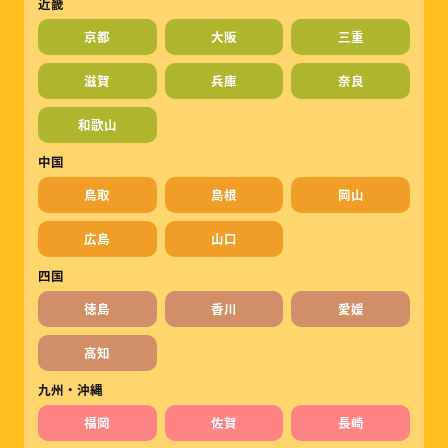
近畿
京都
大阪
三重
滋賀
兵庫
奈良
和歌山
中国
鳥取
島根
岡山
広島
山口
四国
徳島
香川
愛媛
高知
九州・沖縄
福岡
佐賀
長崎