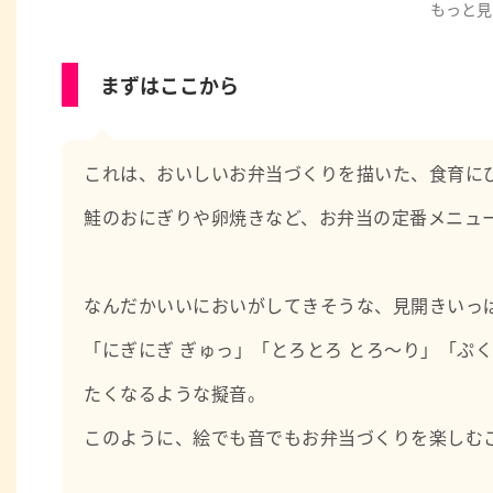
さまざまな取り組みを実践してきました。
もっと見
今でも図書館が大好きで、息子と一緒に毎月通っていま
これまで小学生の子どもたちと関わってきたこと。
まずはここから
そして今現在、自分の子どもと過ごす日々のこと。
自分の経験が何か一つでもお役に立てるように、情報発
よろしくお願いします。
これは、おいしいお弁当づくりを描いた、食育に
★絵本・児童書紹介ブログ★
あひるのあしあと～おはなしおしえて～
鮭のおにぎりや卵焼きなど、お弁当の定番メニュ
https://ahirunoasiato.com/
なんだかいいにおいがしてきそうな、見開きいっ
「にぎにぎ ぎゅっ」「とろとろ とろ～り」「ぷ
たくなるような擬音。
このように、絵でも音でもお弁当づくりを楽しむ