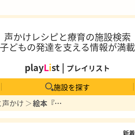
声かけレシピと療育の施設検索
子どもの発達を支える情報が満
play
L
i
st |
プレイリスト
施設を探す
と声かけ
絵本『つくろう！つくろう！おべんとう』 | 内容紹介・声かけ
新