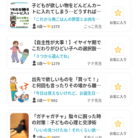
子どもが欲しい物をどんどんカー
トに入れてしまう…どうすればや
める？
「これから晩ごはんの野菜とお肉を買いに行くよ」
お気に入り
4歳～
1375
こっこ先生
【自主性が大事！】イヤイヤ期で
こだわりがひどい子への選択肢を
与える声かけ例
「３つから選んでね」
お気に入り
3歳～
1279
ナナ先生
出先で欲しいものを「買って！」
と何回も言ったりその場から離れ
なくなったりするときは、まず受
「今日は買えないけれど、お誕生日の時に買おうね」
お気に入り
容！
3歳～
992
ナナ先生
「ガチャガチャ」駄々に困った時
の対策：子どもの心理と交渉術
「いいの見つけたね！それくらい欲しいもの見つけてラッキーだよ！」
お気に入り
3歳～
1607
まめぐっか