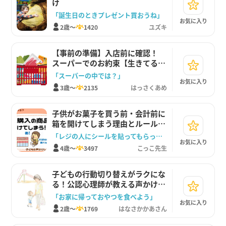
け
「誕生日のときプレゼント買おうね」
お気に入り
2歳～
1420
ユズキ
【事前の準備】入店前に確認！
スーパーでのお約束【生きてる注
意】
「スーパーの中では？」
お気に入り
3歳～
2135
はっさくあめ
子供がお菓子を買う前・会計前に
箱を開けてしまう理由とルールの
教え方
「レジの人にシールを貼ってもらったら、あけていいよ」
お気に入り
4歳～
3497
こっこ先生
子どもの行動切り替えがラクにな
る！公認心理師が教える声かけレ
シピ
「お家に帰っておやつを食べよう」
お気に入り
2歳～
1769
はなさかかあさん