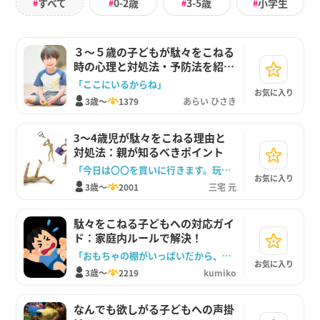
すべて
0-2歳
3-5歳
小学生
#
#
#
#
３～５歳の子どもが駄々をこねる
時の心理と対処法・予防法を紹介
します。
「ここにいるからね」
お気に入り
3歳～
1379
あらい ひさき
3～4歳児が駄々をこねる理由と
対処法：親が知るべきポイント
「今日は〇〇を買いに行きます。玩具は買いません。」
お気に入り
3歳～
2001
三宅 元
駄々をこねる子どもへの対応ガイ
ド：家庭内ルールで解決！
「おもちゃの棚がいっぱいだから、おもちゃは買えないよ」
お気に入り
3歳～
2219
kumiko
なんでも欲しがる子どもへの声掛