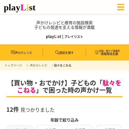
声かけレシピと療育の施設検索
子どもの発達を支える情報が満載
play
L
i
st |
プレイリスト
児発・放デイ事業所
声かけレシピ
施設を探す
情報発信支援
トップページ
声かけレシピ
駄々をこねる
【買い物・おでかけ】子どもの「
駄々を
こねる
」で困った時の声かけ一覧
12件
見つかりました
年齢で絞り込み