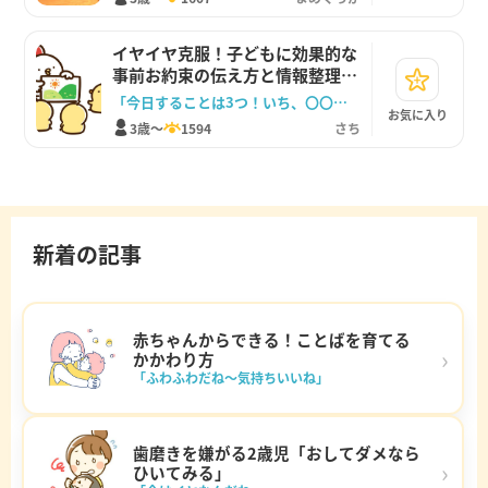
イヤイヤ克服！子どもに効果的な
事前お約束の伝え方と情報整理テ
クニック
「今日することは3つ！いち、〇〇。に、△△。さん、◻︎時になったら帰るよ」
お気に入り
3歳～
1594
さち
新着の記事
赤ちゃんからできる！ことばを育てる
›
かかわり方
「ふわふわだね～気持ちいいね」
歯磨きを嫌がる2歳児「おしてダメなら
›
ひいてみる」