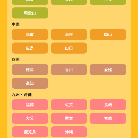
和歌山
中国
鳥取
島根
岡山
広島
山口
四国
徳島
香川
愛媛
高知
九州・沖縄
福岡
佐賀
長崎
大分
熊本
宮崎
鹿児島
沖縄