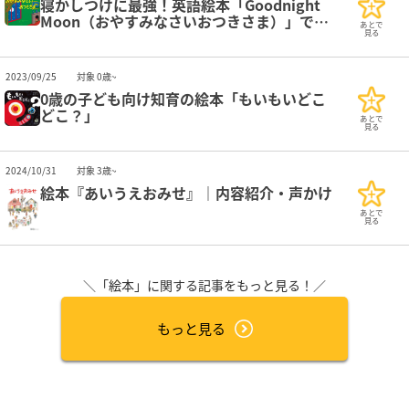
寝かしつけに最強！英語絵本「Goodnight
Moon（おやすみなさいおつきさま）」で心
あとで
地よい眠りをサポート
見る
2023/09/25
対象 0歳~
0歳の子ども向け知育の絵本「もいもいどこ
どこ？」
あとで
見る
2024/10/31
対象 3歳~
絵本『あいうえおみせ』｜内容紹介・声かけ
あとで
見る
＼「絵本」に関する記事をもっと見る！／
もっと見る