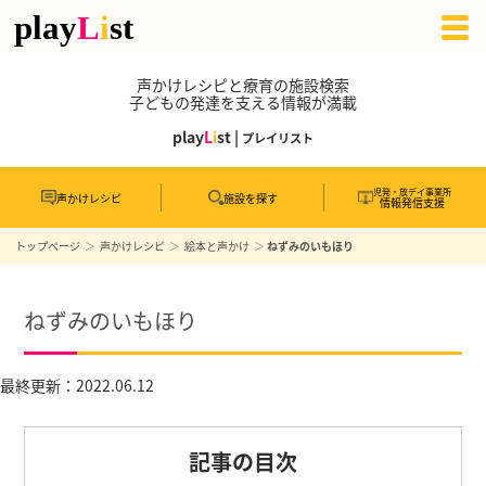
声かけレシピと療育の施設検索
子どもの発達を支える情報が満載
play
L
i
st |
プレイリスト
児発・放デイ事業所
声かけレシピ
施設を探す
情報発信支援
トップページ
声かけレシピ
絵本と声かけ
ねずみのいもほり
ねずみのいもほり
最終更新：2022.06.12
記事の目次