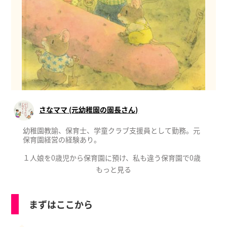
さなママ (元幼稚園の園長さん)
幼稚園教諭、保育士、学童クラブ支援員として勤務。元
保育園経営の経験あり。
１人娘を0歳児から保育園に預け、私も違う保育園で0歳
児保育をする。呼び出しが多く、疑問を感じ日祝も開
もっと見る
け、お迎えの遅いお子さんには夕食の提供もして、送迎
も朝夕に自分でやる理想の保育園を開園。アルコールア
レルギーと母の余命宣告が重なり12年間で閉園としまし
まずはここから
た。
「絵本は心の栄養です」絵本は想像力を豊かにし、主人