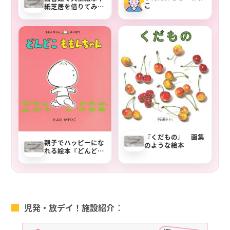
こ
紙芝居を借りてみま
せんか？
『くだもの』 画集
親子でハッピーにな
のような絵本
れる絵本『どんど
こ ももんちゃん』
児発・放デイ！施設紹介