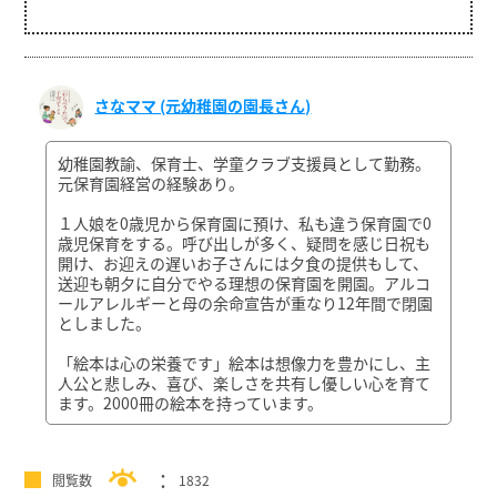
さなママ (元幼稚園の園長さん)
幼稚園教諭、保育士、学童クラブ支援員として勤務。
元保育園経営の経験あり。
１人娘を0歳児から保育園に預け、私も違う保育園で0
歳児保育をする。呼び出しが多く、疑問を感じ日祝も
開け、お迎えの遅いお子さんには夕食の提供もして、
送迎も朝夕に自分でやる理想の保育園を開園。アルコ
ールアレルギーと母の余命宣告が重なり12年間で閉園
としました。
「絵本は心の栄養です」絵本は想像力を豊かにし、主
人公と悲しみ、喜び、楽しさを共有し優しい心を育て
ます。2000冊の絵本を持っています。
閲覧数
1832