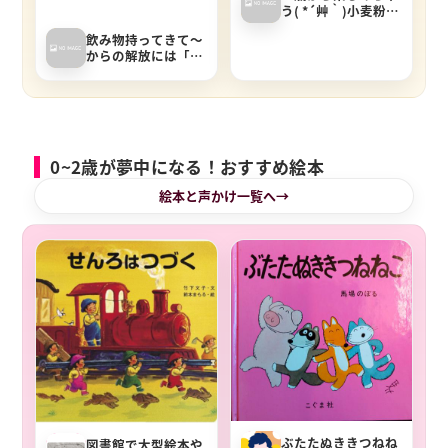
う( *´艸｀)小麦粉粘
土の作り方
飲み物持ってきて～
からの解放には「ド
リンクバー風セッ
ト」がおすすめ♪
0~2歳が夢中になる！おすすめ絵本
絵本と声かけ一覧へ
ぶたたぬききつねね
図書館で大型絵本や