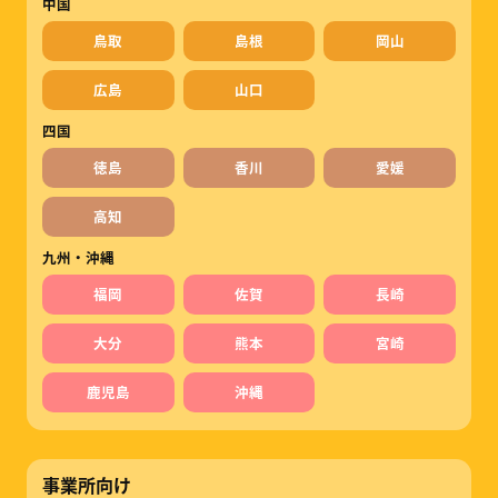
中国
鳥取
島根
岡山
広島
山口
四国
徳島
香川
愛媛
高知
九州・沖縄
福岡
佐賀
長崎
大分
熊本
宮崎
鹿児島
沖縄
事業所向け