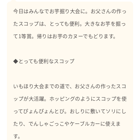
公と悲しみ、喜び、楽しさを共有し優しい心を育てま
す。2000冊の絵本を持っています。
今日はみんなでお芋掘り大会に。お父さんの作っ
たスコップは、とっても便利。大きなお芋を掘っ
て1等賞。帰りはお芋のカヌーでもどります。
◆とっても便利なスコップ
いもほり大会までの道で、お父さんの作ったスコ
ップが大活躍。ホッピングのようにスコップを使
ってぴょんぴょんとび。おしりに敷いてソリにし
たり、でんしゃごっこやケーブルカーに使えま
す。