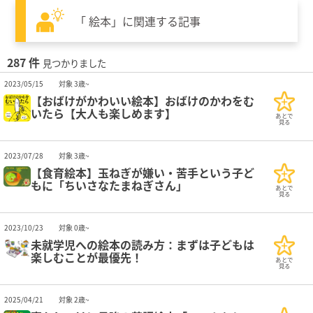
「 絵本」に関連する記事
287 件
見つかりました
2023/05/15
対象 3歳~
【おばけがかわいい絵本】おばけのかわをむ
いたら【大人も楽しめます】
あとで
見る
2023/07/28
対象 3歳~
【食育絵本】玉ねぎが嫌い・苦手という子ど
もに「ちいさなたまねぎさん」
あとで
見る
2023/10/23
対象 0歳~
未就学児への絵本の読み方：まずは子どもは
楽しむことが最優先！
あとで
見る
2025/04/21
対象 2歳~