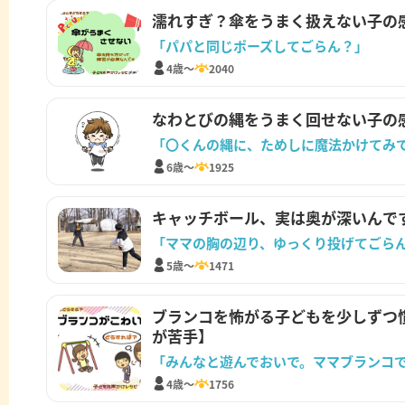
濡れすぎ？傘をうまく扱えない子の
「パパと同じポーズしてごらん？」
4歳～
2040
なわとびの縄をうまく回せない子の
「〇くんの縄に、ためしに魔法かけてみ
6歳～
1925
キャッチボール、実は奥が深いんで
「ママの胸の辺り、ゆっくり投げてごら
5歳～
1471
ブランコを怖がる子どもを少しずつ
が苦手】
「みんなと遊んでおいで。ママブランコ
4歳～
1756