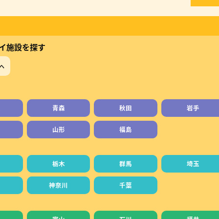
イ施設を探す
へ
道
青森
秋田
岩手
山形
福島
栃木
群馬
埼玉
神奈川
千葉