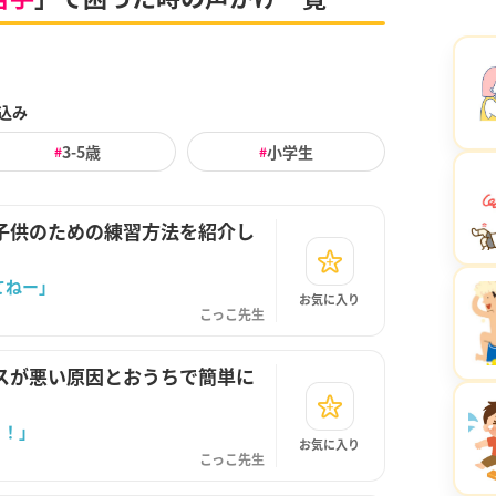
込み
3-5歳
小学生
#
#
子供のための練習方法を紹介し
てねー」
お気に入り
こっこ先生
スが悪い原因とおうちで簡単に
う！」
お気に入り
こっこ先生