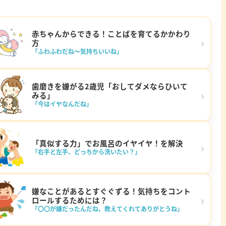
赤ちゃんからできる！ことばを育てるかかわり
›
方
「ふわふわだね～気持ちいいね」
歯磨きを嫌がる2歳児「おしてダメならひいて
›
みる」
「今はイヤなんだね」
「真似する力」でお風呂のイヤイヤ！を解決
›
「右手と左手、どっちから洗いたい？」
嫌なことがあるとすぐぐずる！気持ちをコント
›
ロールするためには？
「〇〇が嫌だったんだね、教えてくれてありがとうね」