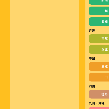
新潟
山梨
愛知
近畿
京都
兵庫
中国
鳥取
山口
四国
徳島
九州・沖縄