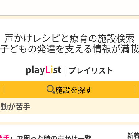
声かけレシピと療育の施設検索
子どもの発達を支える情報が満
play
L
i
st |
プレイリスト
施設を探す
運動が苦手
新
苦手
」で困った時の声かけ一覧