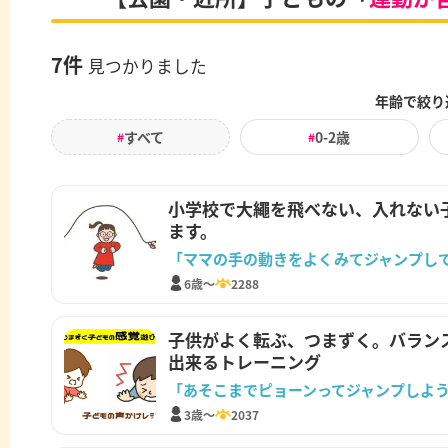
7件
見つかりました
年齢で絞り
すべて
0-2歳
#
#
小学校で大繩を飛べない、入れない
ます。
「ママの手の動きをよくみてジャンプし
6歳～
2288
子供がよく転ぶ、つまずく。バラン
出来るトレーニング
「あそこまでピョーンってジャンプしよ
3歳～
2037