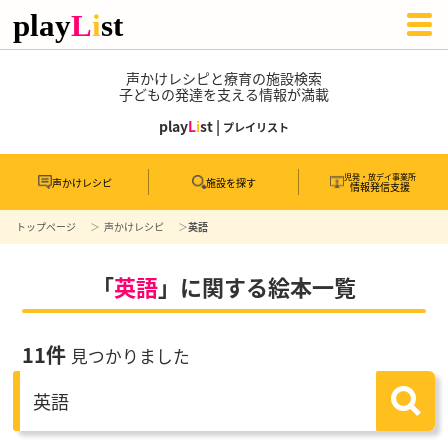
声かけレシピと療育の施設検索
子どもの発達を支える情報が満載
play
L
i
st |
プレイリスト
児発・放デイ事業所
声かけレシピ
施設を探す
情報発信支援
トップページ
声かけレシピ
英語
「
英語
」に関する絵本一覧
11件
見つかりました