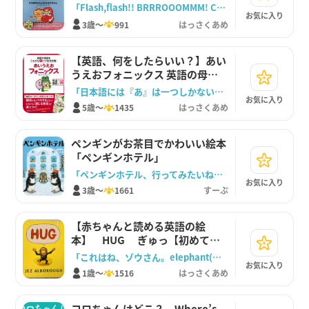
「Flash,flash!! BRRROOOMMM! CRASH!Bang!」
お気に入り
3歳～
991
はっさくあめ
【英語、何をしたらいい？】あい
うえおフォニックス 英語の母音
をひらがな５つで完全攻略！【動
「日本語には『あ』は一つしかないけど、英語にはいろんな『あ』があるんだよ」
お気に入り
画でたのしく】
5歳～
1435
はっさくあめ
ペンギンがお茶目でかわいい絵本
「ペンギンホテル」
「ペンギンホテル、行ってみたいね♪ 何番のお部屋にいたしますかー？」
お気に入り
3歳～
1661
すーぷ
【赤ちゃんと読める英語の絵
本】 HUG ぎゅっ【初めての
英語絵本】
「これはね、ゾウさん。elephant(エレファント）だよ」
お気に入り
1歳～
1516
はっさくあめ
コロちゃんはどこ？ Where’s