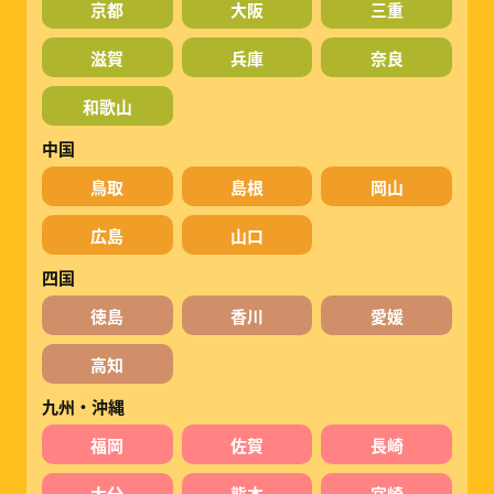
京都
大阪
三重
滋賀
兵庫
奈良
和歌山
中国
鳥取
島根
岡山
広島
山口
四国
徳島
香川
愛媛
高知
九州・沖縄
福岡
佐賀
長崎
大分
熊本
宮崎