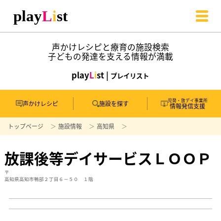
声かけレシピと療育の施設検索
子どもの発達を支える情報が満載
play
L
i
st |
プレイリスト
児発・放デイ事業所
声かけレシピ
施設を探す
情報発信支援
トップページ
施設情報
高知県
放課後等デイサービスＬＯＯＰ
〒
高知県高知市鴨部２丁目６－５０ １階