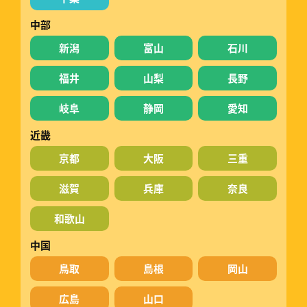
中部
新潟
富山
石川
福井
山梨
長野
岐阜
静岡
愛知
近畿
京都
大阪
三重
滋賀
兵庫
奈良
和歌山
中国
鳥取
島根
岡山
広島
山口