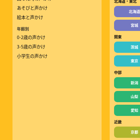
北海道・東北
あそびと声かけ
北海道
絵本と声かけ
宮城
年齢別
0-2歳の声かけ
関東
3-5歳の声かけ
茨城
小学生の声かけ
東京
中部
新潟
山梨
愛知
近畿
京都