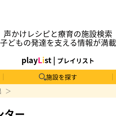
声かけレシピと療育の施設検索
子どもの発達を支える情報が満
play
L
i
st |
プレイリスト
施設を探す
県
ンター