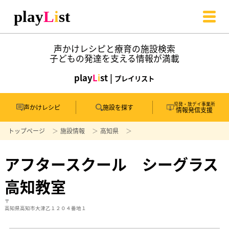
声かけレシピと療育の施設検索
子どもの発達を支える情報が満載
play
L
i
st |
プレイリスト
児発・放デイ事業所
声かけレシピ
施設を探す
情報発信支援
トップページ
施設情報
高知県
アフタースクール シーグラス
高知教室
〒
高知県高知市大津乙１２０４番地１