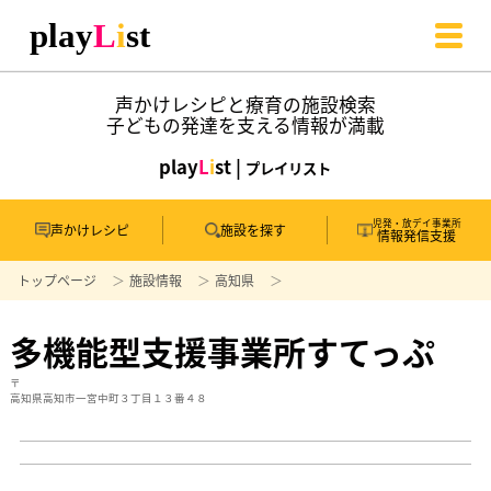
声かけレシピと療育の施設検索
子どもの発達を支える情報が満載
play
L
i
st |
プレイリスト
児発・放デイ事業所
声かけレシピ
施設を探す
情報発信支援
トップページ
施設情報
高知県
多機能型支援事業所すてっぷ
〒
高知県高知市一宮中町３丁目１３番４８