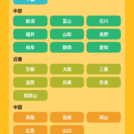
中部
新潟
富山
石川
福井
山梨
長野
岐阜
静岡
愛知
近畿
京都
大阪
三重
滋賀
兵庫
奈良
和歌山
中国
鳥取
島根
岡山
広島
山口