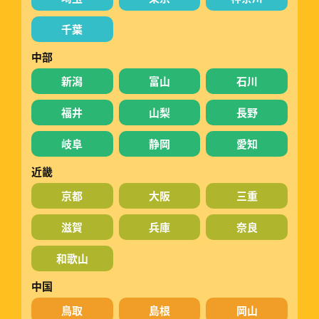
千葉
中部
新潟
富山
石川
福井
山梨
長野
岐阜
静岡
愛知
近畿
京都
大阪
三重
滋賀
兵庫
奈良
和歌山
中国
鳥取
島根
岡山