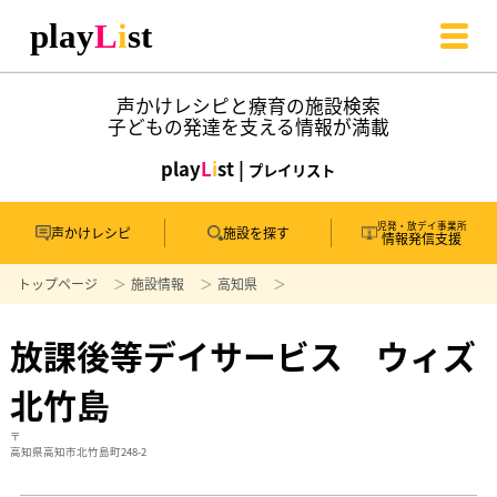
声かけレシピと療育の施設検索
子どもの発達を支える情報が満載
play
L
i
st |
プレイリスト
児発・放デイ事業所
声かけレシピ
施設を探す
情報発信支援
トップページ
施設情報
高知県
放課後等デイサービス ウィズ
北竹島
〒
高知県高知市北竹島町248-2