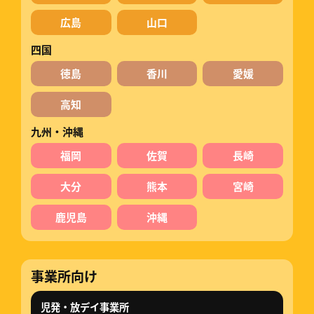
広島
山口
四国
徳島
香川
愛媛
高知
九州・沖縄
福岡
佐賀
長崎
大分
熊本
宮崎
鹿児島
沖縄
事業所向け
児発・放デイ事業所