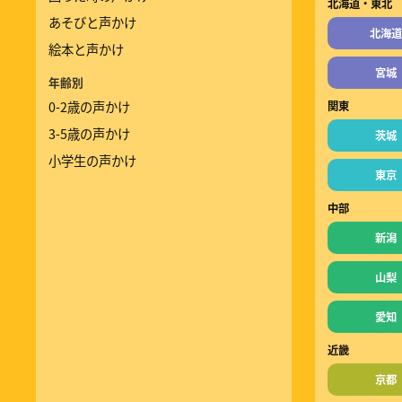
北海道・東北
あそびと声かけ
北海道
絵本と声かけ
宮城
年齢別
0-2歳の声かけ
関東
3-5歳の声かけ
茨城
小学生の声かけ
東京
中部
新潟
山梨
愛知
近畿
京都