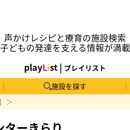
声かけレシピと療育の施設検索
子どもの発達を支える情報が満
play
L
i
st |
プレイリスト
施設を探す
県
ンターきらり