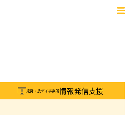
載
情報発信支援
児発・放デイ事業所