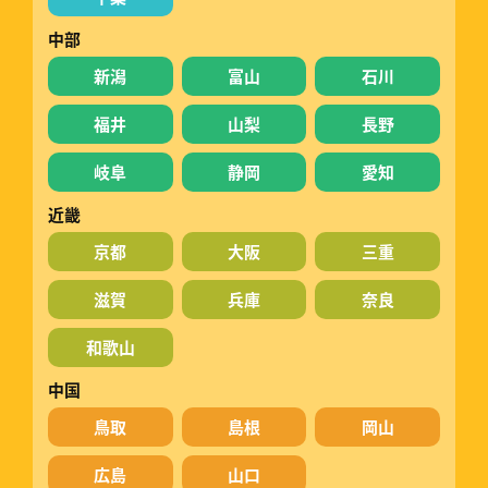
中部
新潟
富山
石川
福井
山梨
長野
岐阜
静岡
愛知
近畿
京都
大阪
三重
滋賀
兵庫
奈良
和歌山
中国
鳥取
島根
岡山
広島
山口