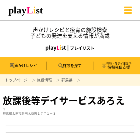
声かけレシピと療育の施設検索
子どもの発達を支える情報が満載
play
L
i
st |
プレイリスト
児発・放デイ事業所
声かけレシピ
施設を探す
情報発信支援
トップページ
施設情報
群馬県
放課後等デイサービスあろえ
〒
群馬県太田市新田木崎町１７７１－３