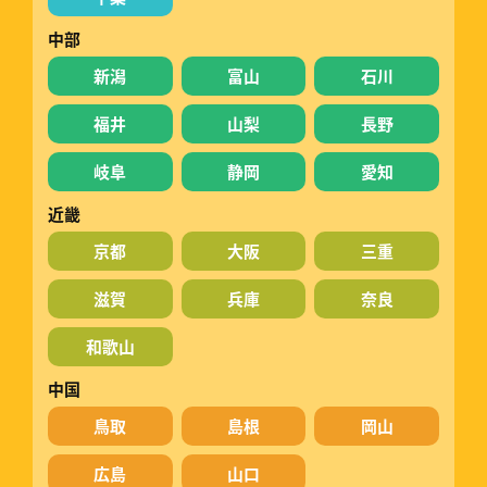
中部
新潟
富山
石川
福井
山梨
長野
岐阜
静岡
愛知
近畿
京都
大阪
三重
滋賀
兵庫
奈良
和歌山
中国
鳥取
島根
岡山
広島
山口