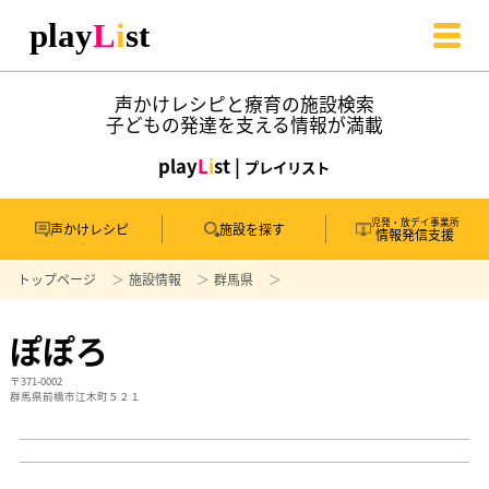
声かけレシピと療育の施設検索
子どもの発達を支える情報が満載
play
L
i
st |
プレイリスト
児発・放デイ事業所
声かけレシピ
施設を探す
情報発信支援
トップページ
施設情報
群馬県
ぽぽろ
〒371-0002
群馬県前橋市江木町５２１