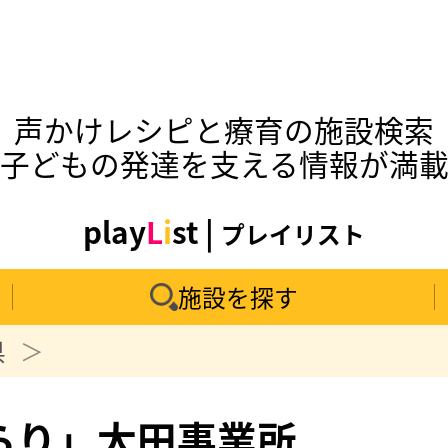
声かけレシピと療育の施設検索
子どもの発達を支える情報が満
play
L
i
st |
プレイリスト
施設を探す
県
らり」太田事業所