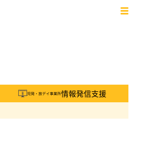
載
情報発信支援
児発・放デイ事業所