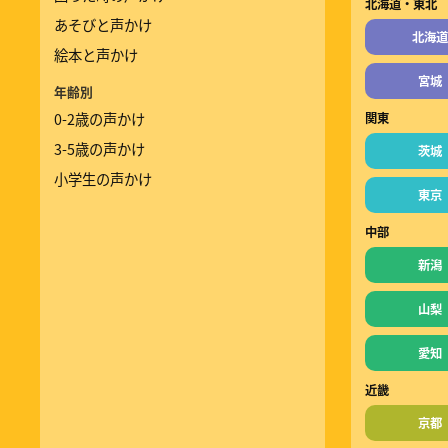
北海道・東北
あそびと声かけ
北海道
絵本と声かけ
宮城
年齢別
0-2歳の声かけ
関東
3-5歳の声かけ
茨城
小学生の声かけ
東京
中部
新潟
山梨
愛知
近畿
京都