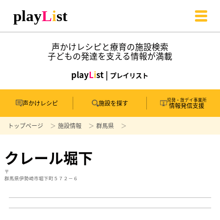
声かけレシピと療育の施設検索
子どもの発達を支える情報が満載
play
L
i
st |
プレイリスト
児発・放デイ事業所
声かけレシピ
施設を探す
情報発信支援
トップページ
施設情報
群馬県
クレール堀下
〒
群馬県伊勢崎市堀下町５７２－６