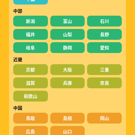
中部
新潟
富山
石川
福井
山梨
長野
岐阜
静岡
愛知
近畿
京都
大阪
三重
滋賀
兵庫
奈良
和歌山
中国
鳥取
島根
岡山
広島
山口